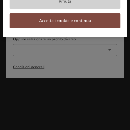
Rifiuta
Con la presente dichiaro 1) di aver pienamente compreso
e accettato le Condizioni generali, 2) di non essere
cittadino o residente degli Stati Uniti o del Canada.
Accetta i cookie e continua
Continua
Oppure selezionare un profilo diverso
Condizioni generali
Benvenuto in Pictet
Ci sembra che lei sia in: United States. Vuole modificare la sua
ubicazione?
United States
Italia