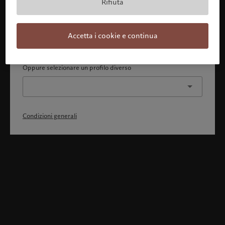
Rifiuta
Con la presente dichiaro 1) di aver pienamente compreso
e accettato le Condizioni generali, 2) di non essere
cittadino o residente degli Stati Uniti o del Canada.
Accetta i cookie e continua
Continua
Oppure selezionare un profilo diverso
Condizioni generali
Benvenuto in Pictet
Ci sembra che lei sia in: United States. Vuole modificare la sua
ubicazione?
United States
Italia