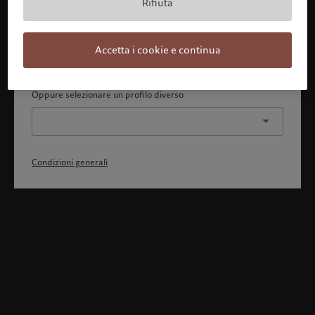
Rifiuta
Con la presente dichiaro 1) di aver pienamente compreso
e accettato le Condizioni generali, 2) di non essere
cittadino o residente degli Stati Uniti o del Canada.
Accetta i cookie e continua
Continua
Oppure selezionare un profilo diverso
Condizioni generali
Benvenuto in Pictet
Ci sembra che lei sia in: United States. Vuole modificare la sua
ubicazione?
United States
Italia