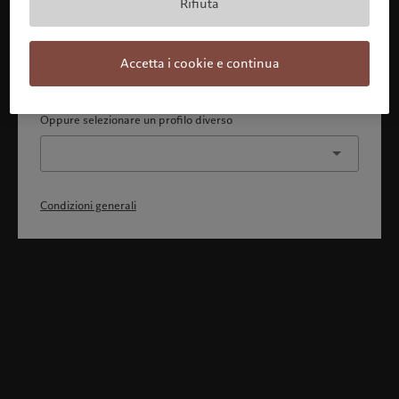
Rifiuta
Con la presente dichiaro 1) di aver pienamente compreso
e accettato le Condizioni generali, 2) di non essere
cittadino o residente degli Stati Uniti o del Canada.
Accetta i cookie e continua
Continua
Oppure selezionare un profilo diverso
Condizioni generali
Benvenuto in Pictet
Ci sembra che lei sia in: United States. Vuole modificare la sua
ubicazione?
United States
Italia