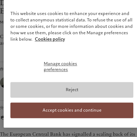
Doves have strong case against premature
财富管理
最新见解
美洲
中东
ECB tightening
资产管理
市场洞察
This website uses cookies to enhance your experience and
另类投资
市场深度解读
Bahamas
Israel
to collect anonymous statistical data. To refuse the use of all
Media release · 2021年09月09日
1
min read
资产服务
or some cookies, or for more information about cookies and
Canada (en)
|
Canada (fr)
United Arab Emirates
how we use them, please click on the Manage preferences
United States
Central bank is pulling back but needs to convince markets its
link below.
Cookies policy
责任担当
asset purchase programme will not end too soon.
负责任的愿景
环保管理
Manage cookies
负责任投资
作者
preferences
负责任雇主
Frederik Ducrozet,
Head of Macroeconomic Research,
基金会
Pictet Wealth Management
Reject
分享
Accept cookies and continue
The European Central Bank has signalled a scaling back of its