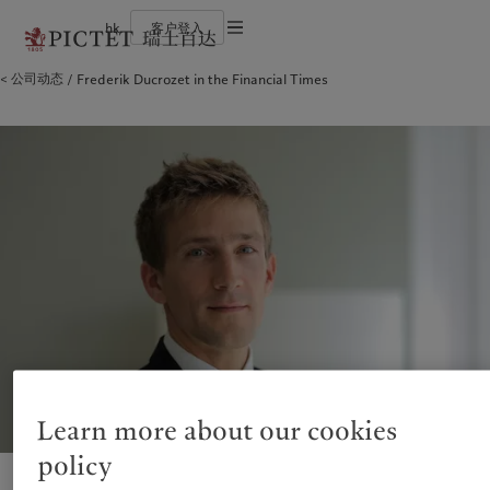
hk
客户登入
使用条款
公司动态
Frederik Ducrozet in the Financial Times
瑞士百达集团
个人与家族
财富管理
最新见解
负责任的愿景
法律文件及备注
瑞士百达集团合伙人
金融中介
资产管理
市场洞察
环保管理
企业评级
机构投资者
另类投资
市场深度解读
负责任投资
Cookies 政策
奖项
资产服务
负责任雇主
加入我们
基金会
隐私声明
欧洲
关于我们
亚洲
服务对象
多元、平等和包容
历史沿革
瑞士百达罗夏蒙园区
Belgique
瑞士百达集团
China Offshore
个人与家族
|
中国离岸
Deutschland
瑞士百达集团合伙人
Hong Kong SAR
金融中介
|
香港特別行政區
|
香港特别行政区
Spain
企业评级
|
España
机构投资者
日本
France
奖项
Taiwan
|
台灣
Italia
加入我们
|
Italy
Singapore
|
新加坡
Luxembourg (fr)
多元、平等和包容
|
Luxembourg
(en)
|
Luxemburg (de)
历史沿革
Monaco (en)
|
Monaco (fr)
瑞士百达罗夏蒙园区
Switzerland
|
Suisse
|
Schweiz
|
Learn more about our cookies
Svizzera
业务范围
洞察见解
policy
United Kingdom