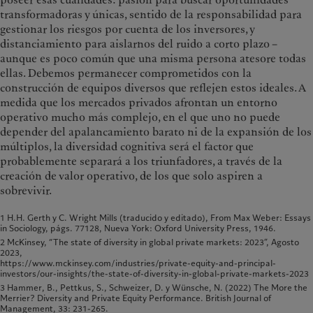
transformadoras y únicas, sentido de la responsabilidad para
gestionar los riesgos por cuenta de los inversores, y
distanciamiento para aislarnos del ruido a corto plazo –
aunque es poco común que una misma persona atesore todas
ellas. Debemos permanecer comprometidos con la
construcción de equipos diversos que reflejen estos ideales. A
medida que los mercados privados afrontan un entorno
operativo mucho más complejo, en el que uno no puede
depender del apalancamiento barato ni de la expansión de los
múltiplos, la diversidad cognitiva será el factor que
probablemente separará a los triunfadores, a través de la
creación de valor operativo, de los que solo aspiren a
sobrevivir.
1 H.H. Gerth y C. Wright Mills (traducido y editado), From Max Weber: Essays
in Sociology, págs. 77­128, Nueva York: Oxford University Press, 1946.
2 McKinsey, “The state of diversity in global private markets: 2023”, Agosto
2023,
https://www.mckinsey.com/industries/private-equity-and-principal-
investors/our-insights/the-state-of-diversity-in-global-private-markets-2023
3 Hammer, B., Pettkus, S., Schweizer, D. y Wünsche, N. (2022) The More the
Merrier? Diversity and Private Equity Performance. British Journal of
Management, 33: 231-265.