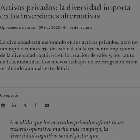
Asset management
Mercados
Activos privados: la diversidad importa
France
Inversiones alternativas
Más allá de los mercados
en las inversiones alternativas
Italia
|
Italy
Asset services
Suscribirse al newsletter
Luxembourg (fr)
|
Luxembourg
Opiniones de socios · 09 nov 2023
6
min de lectura
(en)
|
Luxemburg (de)
Sostenibilidad
Monaco (en)
|
Monaco (fr)
La diversidad está mejorando en los activos privados, pero no
Switzerland
|
Suisse
|
Schweiz
|
Sostenibilidad: nuestro enfoque
tan rápido como sería deseable dada la creciente importancia
Svizzera
de la diversidad cognitiva en la creación de valor y, por tanto,
Informe de sostenibilidad del
United Kingdom
Grupo
en la rentabilidad. Los nuevos trabajos de investigación están
Plan de acción climática
resaltando aún más este déficit.
Principios de inversión climática
Gobernanza en materia de
sostenibilidad
Compartir
Fundación de grupo Pictet
Prix Pictet
A medida que los mercados privados afrontan un
entorno operativo mucho más complejo, la
diversidad cognitiva será el factor que