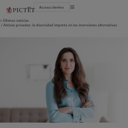
es
Acceso clientes
Información legal
Últimas noticias
El grupo Pictet
Individuos y familias
Wealth management
Últimas publicaciones
Sostenibilidad: nuestro enfoque
Activos privados: la diversidad importa en las inversiones alternativas
Documentación jurídica
Socios del grupo Pictet
Instituciones e intermediarios financieros
Asset management
Mercados
Informe de sostenibilidad del Grupo
Calificaciones corporativas
Inversores institucionales
Inversiones alternativas
Más allá de los mercados
Plan de acción climática
Preferencias en materia de cookies
Diversidad, equidad e inclusión
Asset services
Suscribirse al newsletter
Principios de inversión climática
Trabajar en Pictet
Gobernanza en materia de sostenibilidad
Aviso de privacidad
América del Norte
Quiénes somos
Asia
A quién servimos
Collection Pictet
Fundación de grupo Pictet
Campus Pictet de Rochemont
Prix Pictet
Bahamas
El grupo Pictet
China Offshore
Individuos y familias
|
中国离岸
Canada (en)
Socios del grupo Pictet
|
Canada (fr)
Hong Kong SAR
Instituciones e intermediarios
|
香港特別行政區
|
香港特别行政区
financieros
United States
Calificaciones corporativas
日本
Inversores institucionales
Diversidad, equidad e inclusión
Singapore
|
新加坡
Trabajar en Pictet
Taiwan
|
台灣
Collection Pictet
Campus Pictet de Rochemont
Europa
Oriente Medio
Qué hacemos
Perspectivas
Belgique
Israel
Deutschland
United Arab Emirates
Wealth management
Últimas publicaciones
Spain
|
España