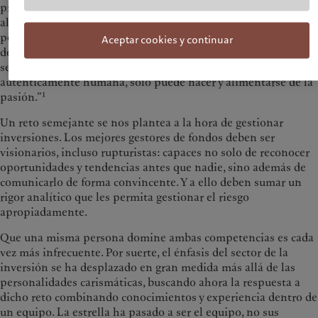
precisamente este: cómo se puede forzar a la pasión ardiente y
al frío distanciamiento a que convivan en la misma alma. La
política se hace con la cabeza, no con otras partes del cuerpo o
Aceptar cookies y continuar
del alma. Y sin embargo, la entrega a la política, si no quiere
ser un frívolo juego intelectual sino una acción
auténticamente humana, sólo puede nacer y alimentarse de la
1
pasión.”
Un reto semejante se nos plantea a la hora de gestionar
inversiones. Los mejores gestores de fondos deben ser
visionarios, incluso rupturistas: capaces no solo de reconocer
oportunidades y tendencias antes que nadie, sino además de
comunicarlo de forma convincente. Y a ello deben sumar un
rigor analítico que les permita gestionar el riesgo
apropiadamente.
Que una misma persona domine ambas competencias es cada
vez más infrecuente. Por suerte, el énfasis del sector de la
inversión se ha desplazado en gran medida más allá de las
personalidades carismáticas, buscando ahora la respuesta a
dicho reto combinando conocimientos y experiencia dentro de
un equipo. La estrella ha pasado a ser el equipo, no sus