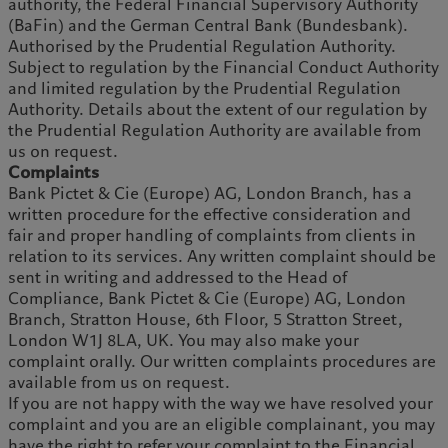
authority, the Federal Financial Supervisory Authority
(BaFin) and the German Central Bank (Bundesbank).
Authorised by the Prudential Regulation Authority.
Subject to regulation by the Financial Conduct Authority
and limited regulation by the Prudential Regulation
Authority. Details about the extent of our regulation by
the Prudential Regulation Authority are available from
us on request.
Complaints
Bank Pictet & Cie (Europe) AG, London Branch, has a
written procedure for the effective consideration and
fair and proper handling of complaints from clients in
relation to its services. Any written complaint should be
sent in writing and addressed to the Head of
Compliance, Bank Pictet & Cie (Europe) AG, London
Branch, Stratton House, 6th Floor, 5 Stratton Street,
London W1J 8LA, UK. You may also make your
complaint orally. Our written complaints procedures are
available from us on request.
If you are not happy with the way we have resolved your
complaint and you are an eligible complainant, you may
have the right to refer your complaint to the Financial