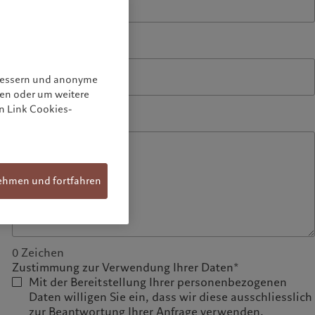
0
Zeichen
E-mail*
rbessern und anonyme
nen oder um weitere
0
Zeichen
n Link Cookies-
Nachricht*
ehmen und fortfahren
0
Zeichen
Zustimmung zur Verwendung Ihrer Daten*
Mit der Bereitstellung Ihrer personenbezogenen
Daten willigen Sie ein, dass wir diese ausschliesslich
zur Beantwortung Ihrer Anfrage verwenden.