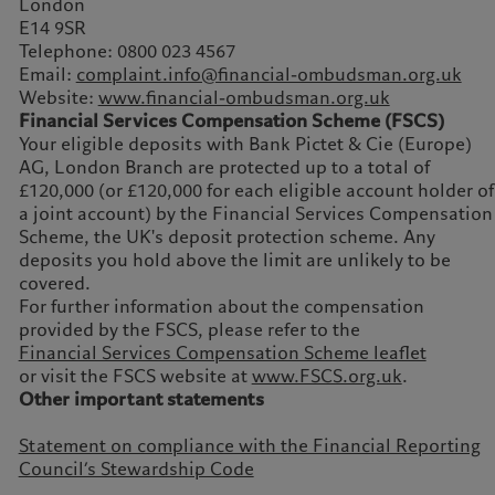
London
E14 9SR
Telephone: 0800 023 4567
Email:
complaint.info@financial-ombudsman.org.uk
Website:
www.financial-ombudsman.org.uk
Financial Services Compensation Scheme (FSCS)
Your eligible deposits with Bank Pictet & Cie (Europe)
AG, London Branch are protected up to a total of
£120,000 (or £120,000 for each eligible account holder of
a joint account) by the Financial Services Compensation
Scheme, the UK's deposit protection scheme. Any
deposits you hold above the limit are unlikely to be
covered.
For further information about the compensation
provided by the FSCS, please refer to the
Financial Services Compensation Scheme leaflet
or visit the FSCS website at
www.FSCS.org.uk
.
Other important statements
Statement on compliance with the Financial Reporting
Council’s Stewardship Code