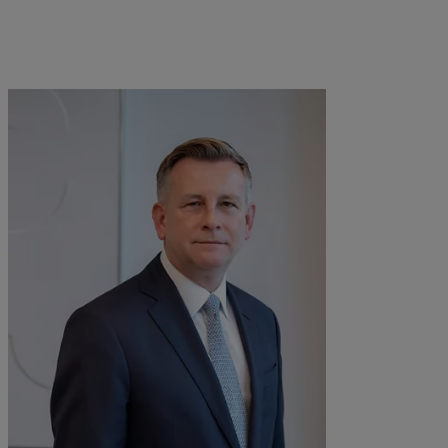
Nordamerika
Asien
Bahamas
China Offshore
|
中国离岸
Was wir anbieten
Insights
Canada (en)
|
Canada (fr)
Hong Kong SAR
|
香港特別行
政區
|
香港特别行政区
United States
Wealth Management
Latest insights
日本
Asset Management
Markets
Singapore
|
新加坡
Alternative Anlagen
Beyond markets
Taiwan
|
台灣
Asset Services
Den Newsletter abonnieren