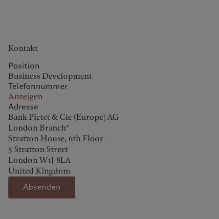
Kontakt
Europa
Nahost
Position
Business Development
Telefonnummer
Belgique
Israel
Anzeigen
Nachhaltigkeit
Deutschland
United Arab Emirates
Adresse
Spain
|
España
Bank Pictet & Cie (Europe) AG
Pictet-Ansatz
London Branch*
France
Nachhaltigkeitsbericht
Stratton House, 6th Floor
Italia
|
Italy
Klimaaktionsplan
5 Stratton Street
Luxembourg (fr)
|
London W1J 8LA
Grundsätze für
Luxembourg (en)
|
Klimainvestments
United Kingdom
Luxemburg (de)
Nachhaltigkeits-Governance
Monaco (en)
|
Monaco (fr)
Absenden
Group Foundation
Switzerland
|
Suisse
|
Schweiz
|
Svizzera
Prix Pictet