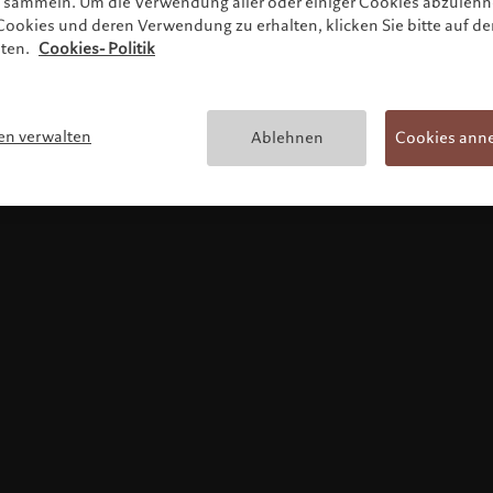
zu sammeln. Um die Verwendung aller oder einiger Cookies abzuleh
ookies und deren Verwendung zu erhalten, klicken Sie bitte auf de
lten.
Cookies- Politik
Nutzungsbedingungen
en verwalten
Ablehnen
Cookies ann