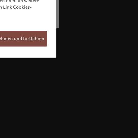
nen oder um weitere
n Link Cookies-
ehmen und fortfahren
Willkommen bei Pictet
Sie befinden sich auf der folgenden
Länderseite: United States. Möchten Sie die