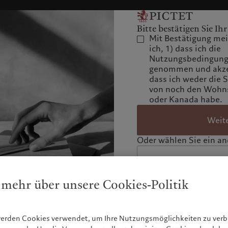
Bitte bestätigen Sie Ihr
Mit Bestätigung mein
ich, 1) dass ich die
Nutzungsbedingunge
genommen und akzep
dass ich weder die 
von noch den Wohns
oder Kanada habe.
Weit
Oder wählen Sie ein and
 mehr über unsere Cookies-Politik
werden Cookies verwendet, um Ihre Nutzungsmöglichkeiten zu ve