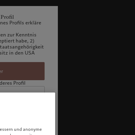
 Profil
es Profils erkläre
n zur Kenntnis
tiert habe, 2)
Staatsangehörigkeit
itz in den USA
er
eres Profil
rbessern und anonyme