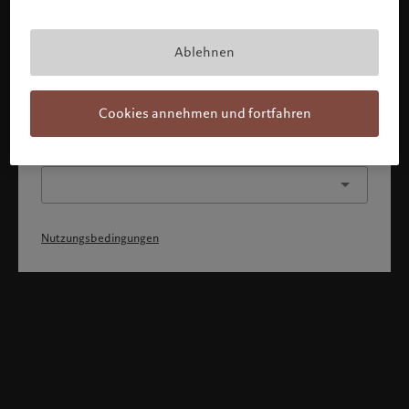
Mit Bestätigung meines Profils erkläre ich, 1) dass ich die
Nutzungsbedingungen zur Kenntnis genommen und
akzeptiert habe, 2) dass ich weder die
Staatsangehörigkeit von noch den Wohnsitz in den USA
Ablehnen
oder Kanada habe.
Weiter
Cookies annehmen und fortfahren
Oder wählen Sie ein anderes Profil
Nutzungsbedingungen
Willkommen bei Pictet
Sie befinden sich auf der folgenden Länderseite: United States.
Möchten Sie die Länderseite wechseln?
United States
Deutschland