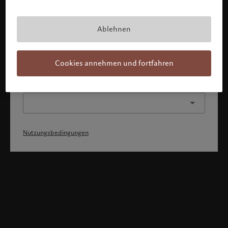
Mit Bestätigung meines Profils erkläre ich, 1) dass ich die
Nutzungsbedingungen zur Kenntnis genommen und
akzeptiert habe, 2) dass ich weder die
Staatsangehörigkeit von noch den Wohnsitz in den USA
Ablehnen
oder Kanada habe.
Weiter
Cookies annehmen und fortfahren
Oder wählen Sie ein anderes Profil
Nutzungsbedingungen
Willkommen bei Pictet
Sie befinden sich auf der folgenden Länderseite: United States.
Möchten Sie die Länderseite wechseln?
United States
Deutschland