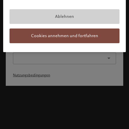
Mit Bestätigung meines Profils erkläre ich, 1) dass ich die
Nutzungsbedingungen zur Kenntnis genommen und
akzeptiert habe, 2) dass ich weder die
Staatsangehörigkeit von noch den Wohnsitz in den USA
Ablehnen
oder Kanada habe.
Weiter
Cookies annehmen und fortfahren
Oder wählen Sie ein anderes Profil
Nutzungsbedingungen
Willkommen bei Pictet
Sie befinden sich auf der folgenden Länderseite: United States.
Möchten Sie die Länderseite wechseln?
United States
Deutschland