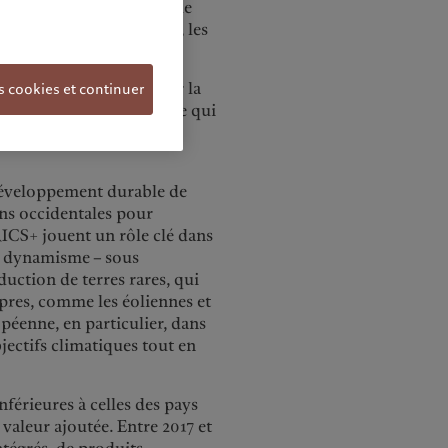
 maritime stratégiques: le
e cap de Bonne-Espérance, les
s pour tenter de freiner la
s cookies et continuer
 substitution notable. Ce qui
liance, favorisant une
 développement durable de
ons occidentales pour
RICS+ jouent un rôle clé dans
r dynamisme – sous
duction de terres rares, qui
pres, comme les éoliennes et
opéenne, en particulier, dans
bjectifs climatiques tout en
férieures à celles des pays
 valeur ajoutée. Entre 2017 et