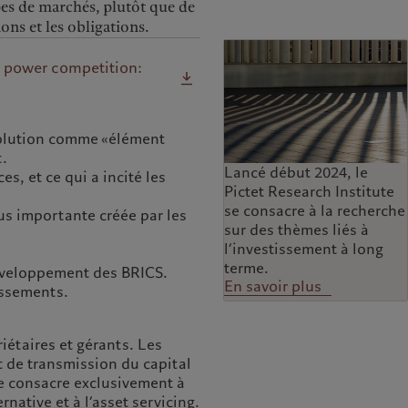
ypes de marchés, plutôt que de
ions et les obligations.
t power competition:
évolution comme «élément
t.
Lancé début 2024, le
es, et ce qui a incité les
Pictet Research Institute
se consacre à la recherche
us importante créée par les
sur des thèmes liés à
l’investissement à long
terme.
développement des BRICS.
En savoir plus
issements.
riétaires et gérants. Les
t de transmission du capital
e consacre exclusivement à
ernative et à l’asset servicing.