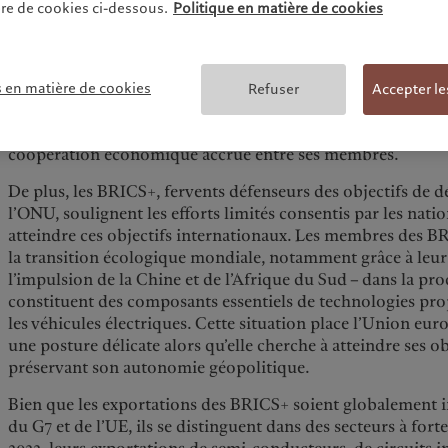
les BRICS+ ont la mainmise sur plusieurs points de passage
re de cookies ci-dessous.
Politique en matière de cookies
canal de Suez, le détroit de Malacca, le détroit d’Ormuz, l
détroits de Turquie et le détroit de Bab El-Mandeb.
Les droits de douane imposés par les économies occidentale
s en matière de cookies
Refuser
Accepter le
puissance économique des BRICS+ ont entraîné un effet de
a notamment renforcé les liens commerciaux au sein de l'al
coopération économique accrue entre ses membres.
De plus, les BRICS+, fervents défenseurs des objectifs de
l’ONU, soulignent les efforts limités consentis par les nati
atteindre ces objectifs internationaux. Les membres des B
la transition écologique mondiale, notamment grâce à leu
l’impulsion de la Chine et de l’Afrique du Sud – dans la pro
constituent des composants essentiels de technologies pro
les véhicules électriques. Cette situation place l’Union eur
une posture délicate alors qu’elle cherche à atteindre ses o
préservant son autonomie géopolitique.
Bien que les exportations des BRICS+ soient globalement in
du G7 et de l’UE, ils se distinguent dans des secteurs à forte