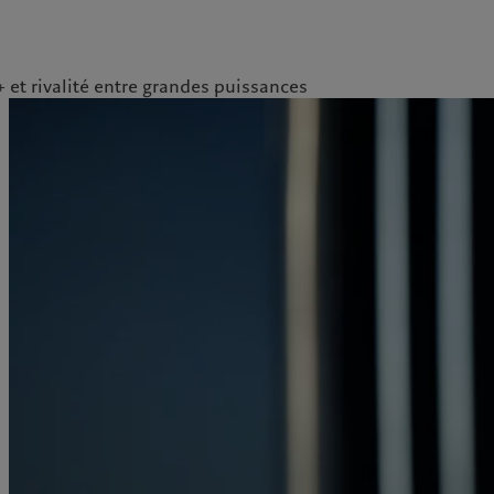
et rivalité entre grandes puissances
ale
Gestion des cookies
Protection des données
Amérique du Nord
Asie
Bahamas
China Offshore
|
中国离岸
Nos métiers
Insights
Canada (en)
|
Canada (fr)
Hong Kong SAR
|
香港特別行
政區
|
香港特别行政区
United States
Wealth management
Latest insights
日本
Asset management
Markets
Singapore
|
新加坡
Alternative investments
Beyond markets
Taiwan
|
台灣
Asset services