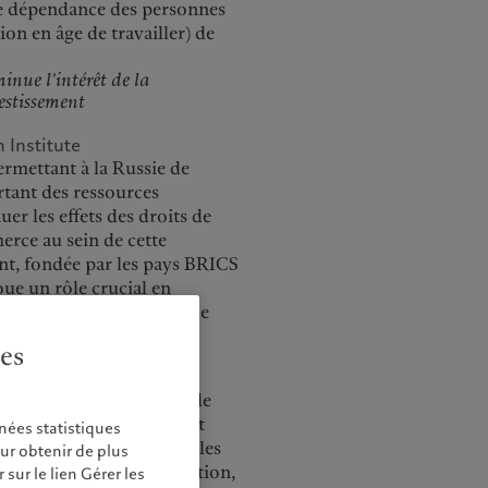
e dépendance des personnes
on en âge de travailler) de
inue l’intérêt de la
vestissement
 Institute
permettant à la Russie de
tant des ressources
uer les effets des droits de
rce au sein de cette
nt, fondée par les pays BRICS
oue un rôle crucial en
ent et le renforcement de
ies
grâce à leur puissance
s permanents du Conseil de
es dix pays qui composent
nées statistiques
ès à des routes commerciales
our obtenir de plus
ental. A titre d’illustration,
sur le lien Gérer les