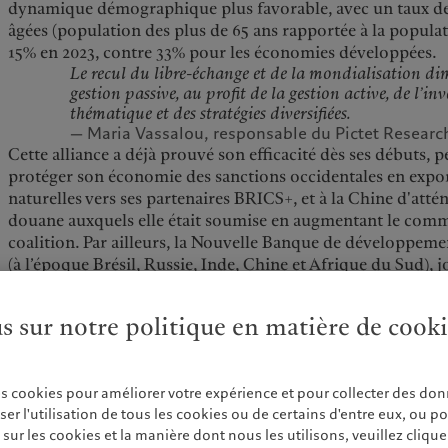
dynamique démographique plus favorable, avec un taux d
âgées (population des plus de 65 ans rapportée à la populati
15% en 2023, contre 33% pour les économies développées.
Le recul du libre-échange et de la mondialisation dim
gestion passive, au profit de la gestion active, de l’in
thématique et des stratégies diversifiées.
— Maria Vassalou, responsable du Pictet Research
Cette alliance a déjà prouvé son efficacité dès ses débuts, 
protéger son économie des sanctions occidentales en expor
naturelles vers ses partenaires BRICS+, et à la Chine d'attén
douane auxquels elle était soumise en augmentant le comme
coalition. Par ailleurs, la Nouvelle Banque de développeme
(à l’époque Brésil, Russie, Inde, Chine et Afrique du Sud), j
soutenant les nouveaux Etats membres dans le développem
leurs infrastructures et de leurs économies.
us sur notre politique en matière de cook
La Chine et la Russie forment le noyau central des BRICS+ 
économique et militaire, ainsi qu’à leur statut de membre
sécurité de l’ONU. De plus, la répartition géographique d
es cookies pour améliorer votre expérience et pour collecter des don
aujourd’hui cette coalition est telle qu’elle leur donne acc
r l'utilisation de tous les cookies ou de certains d'entre eux, ou p
majeures, augmentant ainsi leur influence sur le monde occid
ur les cookies et la manière dont nous les utilisons, veuillez cliquer 