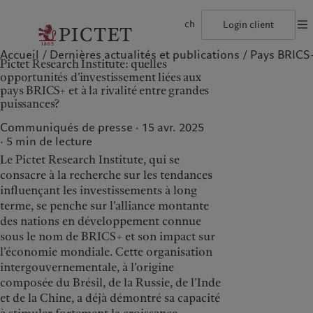
ch
Login client
Accueil
Dernières actualités et publications
Pays BRICS+ 
©2026, Pictet Group
Conditions d'utilisation
Documentation lég
Pictet Research Institute: quelles
Le groupe Pictet
Particuliers et familles
Wealth management
Latest insights
L’approche de Pictet
opportunités d’investissement liées aux
Les associés du Groupe
Institutions et intermédiaires financiers
Asset management
Markets
Rapport de durabilité
pays BRICS+ et à la rivalité entre grandes
Rétrospective annuelle
Investisseurs institutionnels
Alternative investments
Beyond markets
Plan d’action climatique
puissances?
Nos notations d'entreprise
Asset services
Principes d’investissement en faveur du climat
Carrières
Gouvernance de la durabilité
Communiqués de presse · 15 avr. 2025
Notre histoire
Fondation du Groupe
Notre Groupe
Nos clients
5
min de lecture
Collection Pictet
Prix Pictet
Campus Pictet de Rochemont
Le Pictet Research Institute, qui se
Le groupe Pictet
Particuliers et familles
consacre à la recherche sur les tendances
influençant les investissements à long
Les associés du Groupe
Institutions et
intermédiaires financiers
terme, se penche sur l’alliance montante
Rétrospective annuelle
des nations en développement connue
Investisseurs institutionnels
Nos notations d'entreprise
sous le nom de BRICS+ et son impact sur
l’économie mondiale. Cette organisation
Carrières
intergouvernementale, à l’origine
Notre histoire
composée du Brésil, de la Russie, de l’Inde
Collection Pictet
et de la Chine, a déjà démontré sa capacité
Campus Pictet de