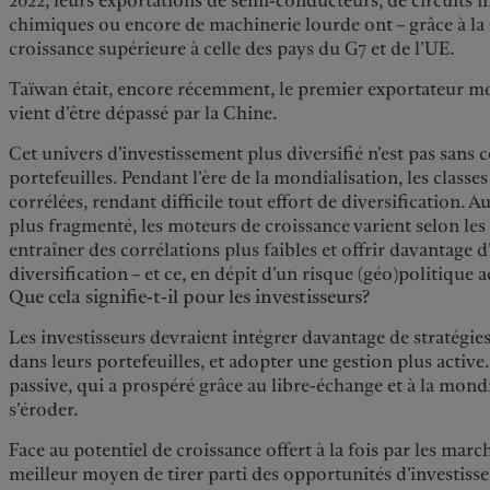
2022, leurs exportations de semi-conducteurs, de circuits i
chimiques ou encore de machinerie lourde ont – grâce à l
croissance supérieure à celle des pays du G7 et de l’UE.
Taïwan était, encore récemment, le premier exportateur mon
vient d’être dépassé par la Chine.
Cet univers d’investissement plus diversifié n’est pas sans
portefeuilles. Pendant l’ère de la mondialisation, les classes
corrélées, rendant difficile tout effort de diversification.
plus fragmenté, les moteurs de croissance varient selon les
entraîner des corrélations plus faibles et offrir davantage 
diversification – et ce, en dépit d’un risque (géo)politique 
Que cela signifie-t-il pour les investisseurs?
Les investisseurs devraient intégrer davantage de stratégie
dans leurs portefeuilles, et adopter une gestion plus active.
passive, qui a prospéré grâce au libre-échange et à la mondi
s’éroder.
Face au potentiel de croissance offert à la fois par les marc
meilleur moyen de tirer parti des opportunités d’investiss