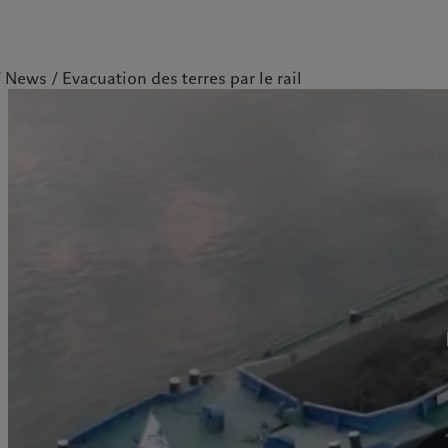
News
Evacuation des terres par le rail
ale
Gestion des cookies
Protection des données
Amérique du Nord
Asie
Bahamas
China Offshore
|
中国离岸
Nos métiers
Commentaires et
Canada (en)
|
Canada (fr)
Hong Kong SAR
|
香港特別行
政區
|
香港特别行政区
analyses
United States
Wealth management
日本
Publications récentes
Asset management
Singapore
|
新加坡
Marchés
Alternative investments
Taiwan
|
台灣
Au-delà des marchés
Asset services
S’abonner à la newsletter