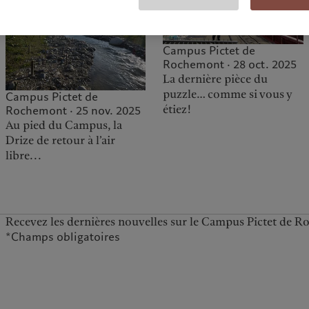
Campus Pictet de
Rochemont · 28 oct. 2025
La dernière pièce du
puzzle… comme si vous y
Campus Pictet de
étiez!
Rochemont · 25 nov. 2025
Au pied du Campus, la
Drize de retour à l’air
libre...
Recevez les dernières nouvelles sur le Campus Pictet de 
*Champs obligatoires