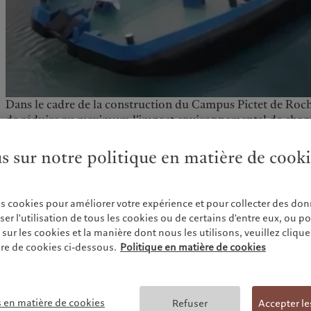
Dans le cadre de la construction du Campus Pictet de Ro
de réduire au maximum l’impact environnemental de chaqu
solution innovante a été mise en place pour l’évacuation d
chantier. En évacuant par le rail et non par la route 80’000 
us sur notre politique en matière de cook
remplir 35 piscines olympiques ou encore plus de 9000 ca
50% l’impact carbone par tonne de matériaux évacués.
es cookies pour améliorer votre expérience et pour collecter des don
Après évacuation par le train, ces matériaux propres sont d
r l'utilisation de tous les cookies ou de certains d'entre eux, ou p
opération de plus en plus courante, qui ne représente auc
ur les cookies et la manière dont nous les utilisons, veuillez cliquer 
lacustre. Cette solution a été rendue possible grâce à une e
re de cookies ci-dessous.
Politique en matière de cookies
les différentes parties prenantes impliquées dans cette pha
s en matière de cookies
Refuser
Accepter le