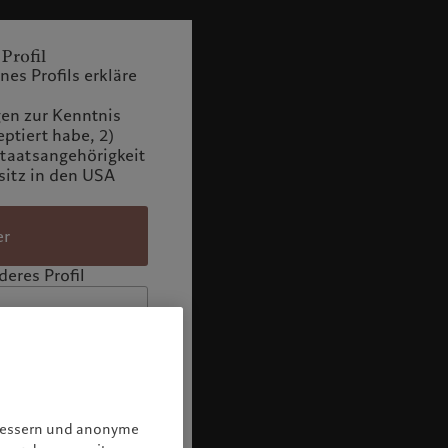
 Profil
es Profils erkläre
n zur Kenntnis
tiert habe, 2)
Staatsangehörigkeit
itz in den USA
er
eres Profil
rbessern und anonyme