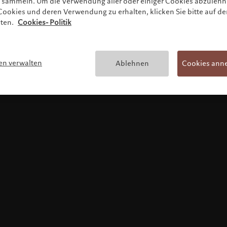
zu sammeln. Um die Verwendung aller oder einiger Cookies abzuleh
ookies und deren Verwendung zu erhalten, klicken Sie bitte auf de
lten.
Cookies- Politik
Nutzungsbedingungen
en verwalten
Ablehnen
Cookies ann