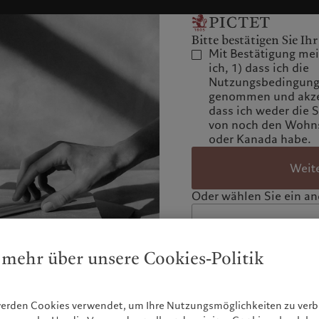
Bitte bestätigen Sie Ihr
Mit Bestätigung mein
ich, 1) dass ich die
Nutzungsbedingunge
genommen und akzep
dass ich weder die 
von noch den Wohns
oder Kanada habe.
Weit
Oder wählen Sie ein and
 mehr über unsere Cookies-Politik
werden Cookies verwendet, um Ihre Nutzungsmöglichkeiten zu ve