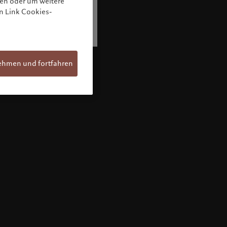
nen oder um weitere
n Link Cookies-
ehmen und fortfahren
Willkommen bei Pictet
Sie befinden sich auf der folgenden
Länderseite: United States. Möchten Sie die