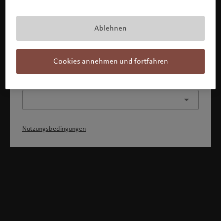
Mit Bestätigung meines Profils erkläre ich, 1) dass ich die
Nutzungsbedingungen zur Kenntnis genommen und
akzeptiert habe, 2) dass ich weder die
Staatsangehörigkeit von noch den Wohnsitz in den USA
Ablehnen
oder Kanada habe.
Weiter
Cookies annehmen und fortfahren
Oder wählen Sie ein anderes Profil
Nutzungsbedingungen
Willkommen bei Pictet
Sie befinden sich auf der folgenden Länderseite: United States.
Möchten Sie die Länderseite wechseln?
United States
Schweiz