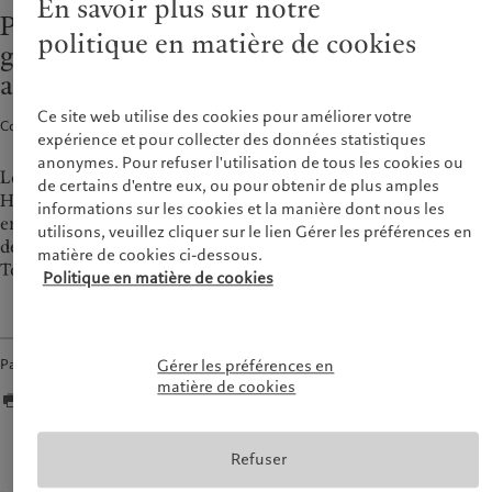
En savoir plus sur notre
Rapport de durabilité
Bureaux
Pictet Asset Management renforce sa
France
politique en matière de cookies
Plan d’action climatique
Actualités et publications
gouvernance en nommant trois
Italia
|
Italy
Principes d’investissement
Relations avec les médias
administrateurs non dirigeants
Luxembourg (fr)
climatique
|
Luxembourg
(en)
|
Luxemburg (de)
Gouvernance de la durabilité
Ce site web utilise des cookies pour améliorer votre
Monaco (en)
|
Monaco (fr)
Communiqués de presse · 20 juill. 2017
2
min de lecture
Fondation du Groupe
expérience et pour collecter des données statistiques
Switzerland
|
Suisse
|
Schweiz
|
anonymes. Pour refuser l'utilisation de tous les cookies ou
Prix Pictet
Svizzera
Le conseil d’administration de Pictet Asset Management
de certains d'entre eux, ou pour obtenir de plus amples
United Kingdom
Holding SA, holding de droit suisse contrôlant les activités des
informations sur les cookies et la manière dont nous les
entités de gestion institutionnelle du groupe Pictet, compte
utilisons, veuillez cliquer sur le lien Gérer les préférences en
depuis le 1er juillet 2017 trois nouveaux membres, Massimo
matière de cookies ci-dessous.
Tosato, Rolf Banz et Richard Heelis.
Politique en matière de cookies
Partager
Gérer les préférences en
matière de cookies
Refuser