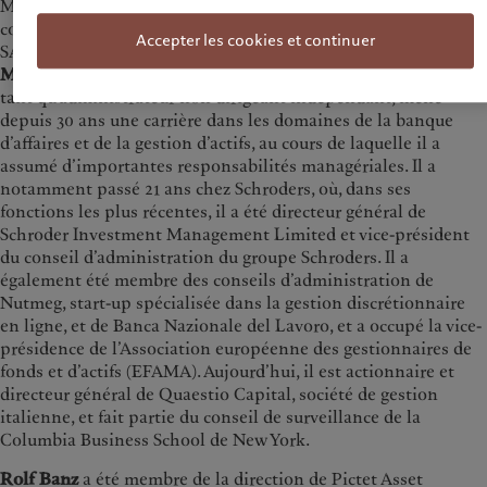
Massimo Tosato, Rolf Banz et Richard Heelis ont rejoint le
conseil d'administration de Pictet Asset Management Holding
Accepter les cookies et continuer
SA
Massimo Tosato
, qui a intégré le conseil d’administration en
tant qu’administrateur non dirigeant indépendant, mène
depuis 30 ans une carrière dans les domaines de la banque
d’affaires et de la gestion d’actifs, au cours de laquelle il a
assumé d’importantes responsabilités managériales. Il a
notamment passé 21 ans chez Schroders, où, dans ses
fonctions les plus récentes, il a été directeur général de
Schroder Investment Management Limited et vice-président
du conseil d’administration du groupe Schroders. Il a
également été membre des conseils d’administration de
Nutmeg, start-up spécialisée dans la gestion discrétionnaire
en ligne, et de Banca Nazionale del Lavoro, et a occupé la vice-
présidence de l’Association européenne des gestionnaires de
fonds et d’actifs (EFAMA). Aujourd’hui, il est actionnaire et
directeur général de Quaestio Capital, société de gestion
italienne, et fait partie du conseil de surveillance de la
Columbia Business School de New York.
Rolf Banz
a été membre de la direction de Pictet Asset