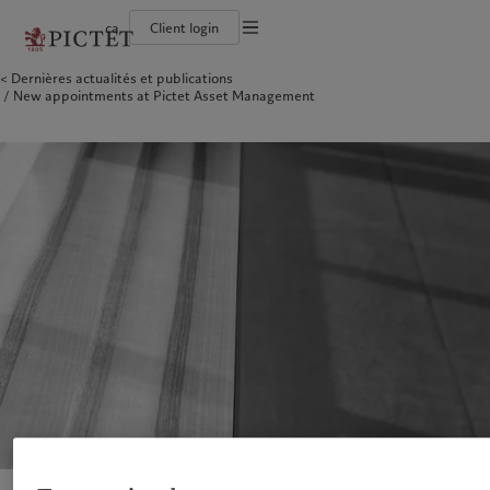
ca
Client login
Conditions d'utilisation
Dernières actualités et publications
Le groupe Pictet
Investisseurs institutionnels
L’approche de Pictet
Contacts
New appointments at Pictet Asset Management
Documentation légale
Notre histoire
Particuliers et familles
Rapport de durabilité
Bureaux
Nos notations d'entreprise
Plan d’action climatique
Actualités et publications
Gestion des cookies
Les associés du Groupe
Principes d’investissement climatique
Relations avec les médias
Rétrospective annuelle
Gouvernance de la durabilité
Protection des données
Amérique du Nord
Notre Groupe
Asie
Nos clients
Campus Pictet de Rochemont
Fondation du Groupe
Carrières
Prix Pictet
Bahamas
Le groupe Pictet
China Offshore
Investisseurs institutionnels
|
中国离岸
Canada (en)
Notre histoire
|
Canada (fr)
Hong Kong SAR
Particuliers et familles
|
香港特別行政區
|
香港特别行政区
United States
Nos notations d'entreprise
日本
Les associés du Groupe
Singapore
|
新加坡
Rétrospective annuelle
Taiwan
|
台灣
Campus Pictet de Rochemont
Carrières
Europe
Moyen-Orient
Durabilité
Informations d'entreprise
Belgique
Israel
Deutschland
United Arab Emirates
L’approche de Pictet
Contacts
Spain
|
España