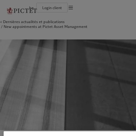
be
Login client
Conditions d'utilisation
Dernières actualités et publications
Le groupe Pictet
Institutions et intermédiaires financiers
Asset management
Latest insights
L’approche de Pictet
New appointments at Pictet Asset Management
Documentation légale
Les associés du Groupe
Investisseurs institutionnels
Alternative investments
Markets
Rapport de durabilité
Nos notations d'entreprise
Beyond markets
Plan d’action climatique
Gestion des cookies
Diversité, équité et inclusion
Principes d’investissement en faveur du climat
Carrières
Gouvernance de la durabilité
Protection des données
Amérique du Nord
Notre Groupe
Asie
Nos clients
Collection Pictet
Fondation du Groupe Pictet
Campus Pictet de Rochemont
Prix Pictet
Bahamas
Le groupe Pictet
China Offshore
Institutions et intermédiaires
|
中国离岸
financiers
Canada (en)
Les associés du Groupe
|
Canada (fr)
Hong Kong SAR
|
香港特別行政區
|
香港特别行政区
Investisseurs institutionnels
United States
Nos notations d'entreprise
日本
Diversité, équité et inclusion
Singapore
|
新加坡
Carrières
Taiwan
|
台灣
Collection Pictet
Campus Pictet de Rochemont
Europe
Moyen-Orient
Nos métiers
Insights
Belgique
Israel
Deutschland
United Arab Emirates
Asset management
Latest insights
Spain
|
España