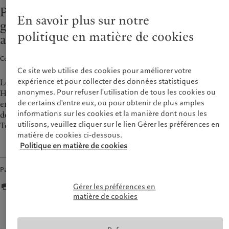
Alternative investments
Markets
Pictet Asset Management renforce sa
France
En savoir plus sur notre
Beyond markets
gouvernance en nommant trois
Italia
|
Italy
politique en matière de cookies
administrateurs non dirigeants
Luxembourg (fr)
|
Luxembourg
Durabilité
(en)
|
Luxemburg (de)
Monaco (en)
|
Monaco (fr)
Communiqués de presse · 20 juil. 2017
2
min de lecture
L’approche de Pictet
Ce site web utilise des cookies pour améliorer votre
Switzerland
|
Suisse
|
Schweiz
|
Rapport de durabilité
Svizzera
expérience et pour collecter des données statistiques
Le conseil d’administration de Pictet Asset Management
Plan d’action climatique
anonymes. Pour refuser l'utilisation de tous les cookies ou
United Kingdom
Holding SA, holding de droit suisse contrôlant les activités des
de certains d'entre eux, ou pour obtenir de plus amples
Principes d’investissement en
entités de gestion institutionnelle du groupe Pictet, compte
faveur du climat
informations sur les cookies et la manière dont nous les
depuis le 1er juillet 2017 trois nouveaux membres, Massimo
Gouvernance de la durabilité
utilisons, veuillez cliquer sur le lien Gérer les préférences en
Tosato, Rolf Banz et Richard Heelis.
matière de cookies ci-dessous.
Fondation du Groupe Pictet
Politique en matière de cookies
Prix Pictet
Partager
Gérer les préférences en
matière de cookies