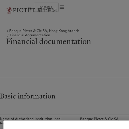
sg
客户登入
使用条款
瑞士百达集团
个人与家族
财富管理
最新见解
负责任的愿景
法律文件及备注
瑞士百达集团合伙人
金融中介
资产管理
市场洞察
环保管理
Banque Pictet & Cie SA, Hong Kong branch
企业评级
机构投资者
另类投资
市场深度解读
负责任投资
Cookies 政策
Financial documentation
奖项
资产服务
负责任雇主
Financial documentation
加入我们
基金会
隐私声明
欧洲
关于我们
亚洲
服务对象
多元、平等和包容
历史沿革
瑞士百达罗夏蒙园区
Belgique
瑞士百达集团
China Offshore
个人与家族
|
中国离岸
Deutschland
瑞士百达集团合伙人
Hong Kong SAR
金融中介
|
香港特別行政區
|
香港特别行政区
Spain
企业评级
|
España
机构投资者
日本
France
奖项
Taiwan
|
台灣
Italia
加入我们
|
Italy
Singapore
|
新加坡
Luxembourg (fr)
多元、平等和包容
|
Luxembourg
Basic information
(en)
|
Luxemburg (de)
历史沿革
Monaco (en)
|
Monaco (fr)
瑞士百达罗夏蒙园区
Switzerland
|
Suisse
|
Schweiz
|
Svizzera
Name of Authorized InstitutionLocal
Banque Pictet & Cie SA,
业务范围
洞察见解
United Kingdom
Representative Office
Hong Kong Branch