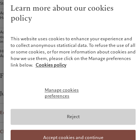
财富管理
最新见解
Status
Licensed Bank
Learn more about our cookies
美洲
中东
资产管理
市场洞察
Address of the principal place of business in
9/F Chater House, 8
policy
Hong Kong
Connaught Road Central,
另类投资
市场深度解读
Bahamas
Israel
Central, Hong Kong
资产服务
Canada (en)
|
Canada (fr)
United Arab Emirates
Address of the principal place of business
Route des Acacias 60,
United States
outside Hong Kong (only for those
1211 Geneva 73,
This website uses cookies to enhance your experience and
incorporated outside Hong Kong)
Switzerland
责任担当
to collect anonymous statistical data. To refuse the use of all
HKMA register of securities staff of
Click here
or some cookies, or for more information about cookies and
负责任的愿景
Authorized Institutions
how we use them, please click on the Manage preferences
环保管理
link below.
Cookies policy
负责任投资
Financial disclosure statements
负责任雇主
基金会
Manage cookies
June 2022 (commenced business on 1 August 2021)
preferences
pdf
English
Reject
pdf
Chinese
Accept cookies and continue