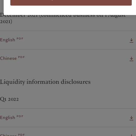
December 2021 (commenced business on 1 August
2021)
pdf
English
pdf
Chinese
Liquidity information disclosures
Q1 2022
pdf
English
pdf