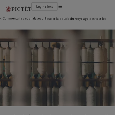
mc
Login client
Conditions d'utilisation
Commentaires et analyses
Boucler la boucle du recyclage des textiles
Le groupe Pictet
Particuliers et familles
Wealth management
Latest insights
L’approche de Pictet
Documentation légale
Les associés du Groupe
Institutions et intermédiaires financiers
Alternative investments
Markets
Rapport de durabilité
Rétrospective annuelle
Investisseurs institutionnels
Asset services
Beyond markets
Plan d’action climatique
Gestion des cookies
Nos notations d'entreprise
Principes d’investissement climatique
Diversité, équité et inclusion
Gouvernance de la durabilité
Protection des données
Amérique du Nord
Notre Groupe
Asie
Nos clients
Notre histoire
Fondation du Groupe
Prix Pictet
Bahamas
Le groupe Pictet
China Offshore
Particuliers et familles
|
中国离岸
Canada (en)
Les associés du Groupe
|
Canada (fr)
Hong Kong SAR
Institutions et intermédiaires
|
香港特別行政區
|
香港特别行政区
financiers
United States
Rétrospective annuelle
日本
Investisseurs institutionnels
Nos notations d'entreprise
Singapore
|
新加坡
Diversité, équité et inclusion
Taiwan
|
台灣
Notre histoire
Europe
Moyen-Orient
Nos métiers
Insights
Belgique
Israel
Wealth management
Latest insights
Deutschland
United Arab Emirates
Alternative investments
Markets
Spain
|
España