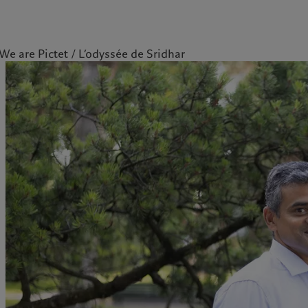
We are Pictet
L’odyssée de Sridhar
ale
Gestion des cookies
Protection des données
Amérique du Nord
Asie
Bahamas
China Offshore
|
中国离岸
Nos métiers
Insights
Canada (en)
|
Canada (fr)
Hong Kong SAR
|
香港特別行
政區
|
香港特别行政区
United States
Wealth management
Latest insights
日本
Alternative investments
Markets
Singapore
|
新加坡
Asset services
Beyond markets
Taiwan
|
台灣