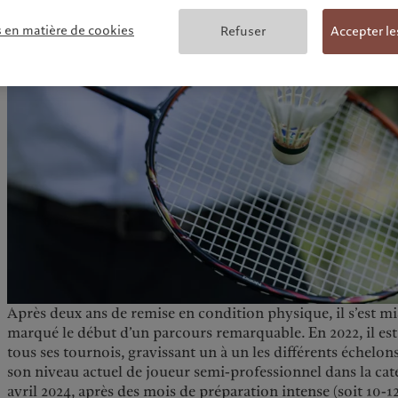
s en matière de cookies
Refuser
Accepter le
Après deux ans de remise en condition physique, il s’est mis
marqué le début d’un parcours remarquable. En 2022, il es
tous ses tournois, gravissant un à un les différents échelons
son niveau actuel de joueur semi-professionnel dans la caté
avril 2024, après des mois de préparation intense (soit 10-1