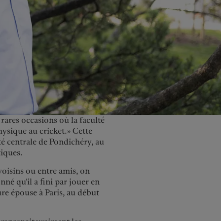
United Kingdom
s rares occasions où la faculté
hysique au cricket.» Cette
té centrale de Pondichéry, au
tiques.
voisins ou entre amis, on
nné qu’il a fini par jouer en
ure épouse à Paris, au début