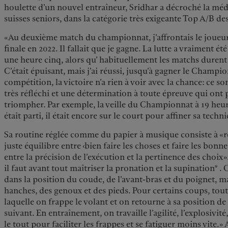
houlette d’un nouvel entraîneur, Sridhar a décroché la mé
suisses seniors, dans la catégorie très exigeante Top A/B de
«Au deuxième match du championnat, j’affrontais le joueur
finale en 2022. Il fallait que je gagne. La lutte a vraiment é
une heure cinq, alors qu’ habituellement les matchs durent 
C’était épuisant, mais j’ai réussi, jusqu’à gagner le Champi
compétition, la victoire n’a rien à voir avec la chance: ce 
très réfléchi et une détermination à toute épreuve qui ont 
triompher. Par exemple, la veille du Championnat à 19 heur
était parti, il était encore sur le court pour affiner sa techn
Sa routine réglée comme du papier à musique consiste à «
juste équilibre entre ‹bien faire les choses et faire les bonn
entre la précision de l’exécution et la pertinence des choix
il faut avant tout maîtriser la pronation et la supination*
dans la position du coude, de l’avant-bras et du poignet, ma
hanches, des genoux et des pieds. Pour certains coups, tout
laquelle on frappe le volant et on retourne à sa position d
suivant. En entraînement, on travaille l’agilité, l’explosivité
le tout pour faciliter les frappes et se fatiguer moins vite.»