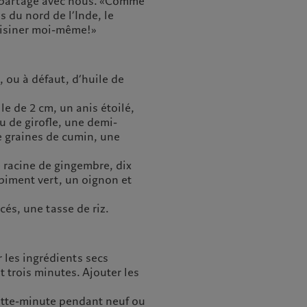
il partage avec nous. «Comme
 du nord de l’Inde, le
cuisiner moi-même!»
, ou à défaut, d’huile de
le de 2 cm, un anis étoilé,
u de girofle, une demi-
de graines de cumin, une
 racine de gingembre, dix
-piment vert, un oignon et
cés, une tasse de riz.
r les ingrédients secs
 trois minutes. Ajouter les
ocotte-minute pendant neuf ou