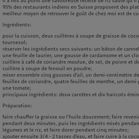
il a mis au point une savoureuse recette de riz sauté qu’
95% des restaurants indiens en Suisse proposent des plats
meilleur moyen de retrouver le goût de chez moi est de 
Ingrédients:
pour la cuisson, deux cuillères à soupe de graisse de coco
tournesol;
réserver les ingrédients secs suivants: un bâton de cannel
une feuille de laurier, une gousse de cardamome et un clo
cuillère à café de coriandre moulue, de sel, de poivre et 
cuillère à soupe de fenouil en poudre;
mixer ensemble cinq gousses d’ail, un demi-centimètre de
feuilles de coriandre, quatre feuilles de menthe, un demi
une tomate;
principaux ingrédients: deux carottes et dix haricots émin
Préparation:
faire chauffer la graisse ou l’huile doucement; faire reveni
pendant deux minutes, puis les ingrédients mixés pendant
légumes et le riz, et faire dorer pendant cinq minutes;
ajouter ensuite 3/4 - 2 tasses d’eau, et faire cuire à la c