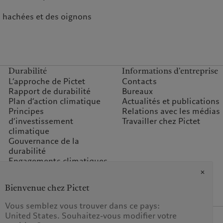
re hachées et des oignons
Durabilité
Informations d'entreprise
L’approche de Pictet
Contacts
Rapport de durabilité
Bureaux
Plan d’action climatique
Actualités et publications
Principes
Relations avec les médias
d’investissement
Travailler chez Pictet
climatique
Gouvernance de la
durabilité
Engagements climatiques
pour nos activités
Questions fréquentes
Bienvenue chez Pictet
Fondation du Groupe
Prix Pictet
Vous semblez vous trouver dans ce pays:
United States. Souhaitez-vous modifier votre