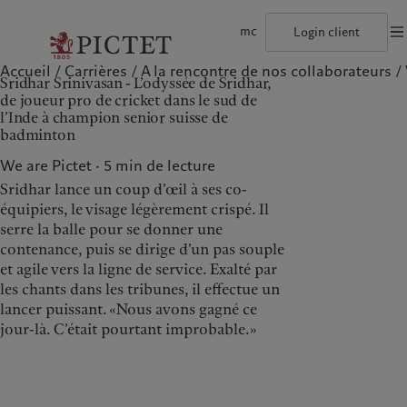
mc
Login client
Accueil
Carrières
A la rencontre de nos collaborateurs
©2026, Pictet Group
Conditions d'utilisation
Documentation lég
Sridhar Srinivasan - L’odyssée de Sridhar,
Le groupe Pictet
Particuliers et familles
Wealth management
Latest insights
L’approche de Pictet
de joueur pro de cricket dans le sud de
Les associés du Groupe
Institutions et intermédiaires financiers
Alternative investments
Markets
Rapport de durabilité
l’Inde à champion senior suisse de
Rétrospective annuelle
Investisseurs institutionnels
Asset services
Beyond markets
Plan d’action climatique
badminton
Nos notations d'entreprise
Principes d’investissement climatique
Diversité, équité et inclusion
Gouvernance de la durabilité
We are Pictet
5
min de lecture
Notre histoire
Fondation du Groupe
Notre Groupe
Nos clients
Prix Pictet
Sridhar lance un coup d’œil à ses co-
équipiers, le visage légèrement crispé. Il
Le groupe Pictet
Particuliers et familles
serre la balle pour se donner une
contenance, puis se dirige d’un pas souple
Les associés du Groupe
Institutions et
intermédiaires financiers
et agile vers la ligne de service. Exalté par
Rétrospective annuelle
les chants dans les tribunes, il effectue un
Investisseurs institutionnels
Nos notations d'entreprise
lancer puissant. «Nous avons gagné ce
Diversité, équité et inclusion
jour-là. C’était pourtant improbable.»
Notre histoire