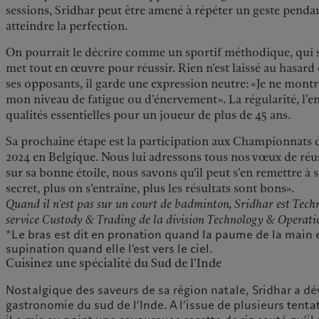
sessions, Sridhar peut être amené à répéter un geste penda
atteindre la perfection.
On pourrait le décrire comme un sportif méthodique, qui se 
met tout en œuvre pour réussir. Rien n’est laissé au hasard o
ses opposants, il garde une expression neutre: «Je ne montr
mon niveau de fatigue ou d’énervement». La régularité, l’en
qualités essentielles pour un joueur de plus de 45 ans.
Sa prochaine étape est la participation aux Championnats 
2024 en Belgique. Nous lui adressons tous nos vœux de réus
sur sa bonne étoile, nous savons qu’il peut s’en remettre à s
secret, plus on s’entraîne, plus les résultats sont bons».
Quand il n’est pas sur un court de badminton, Sridhar est Techn
service Custody & Trading de la division Technology & Operati
*Le bras est dit en pronation quand la paume de la main es
supination quand elle l’est vers le ciel.
Cuisinez une spécialité du Sud de l'Inde
Nostalgique des saveurs de sa région natale, Sridhar a d
gastronomie du sud de l’Inde. A l’issue de plusieurs tenta