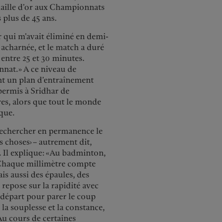
daille d’or aux Championnats
s plus de 45 ans.
 qui m’avait éliminé en demi-
té acharnée, et le match a duré
entre 25 et 30 minutes.
onnat.» A ce niveau de
sont un plan d’entraînement
permis à Sridhar de
es, alors que tout le monde
ique.
rechercher en permanence le
es choses› – autrement dit,
». Il explique: «Au badminton,
 . Chaque millimètre compte
is aussi des épaules, des
 repose sur la rapidité avec
e départ pour parer le coup
, la souplesse et la constance,
 Au cours de certaines