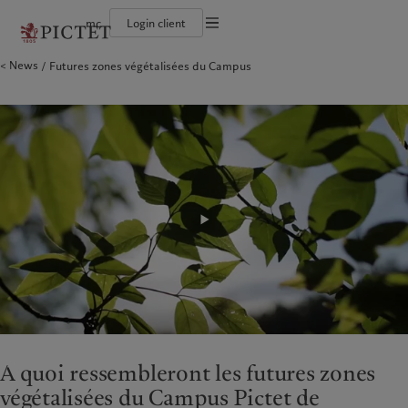
mc
Login client
Conditions d'utilisation
News
Futures zones végétalisées du Campus
Le groupe Pictet
Particuliers et familles
Wealth management
Latest insights
L’approche de Pictet
Documentation légale
Les associés du Groupe
Institutions et intermédiaires financiers
Alternative investments
Markets
Rapport de durabilité
Rétrospective annuelle
Investisseurs institutionnels
Asset services
Beyond markets
Plan d’action climatique
Gestion des cookies
Nos notations d'entreprise
Principes d’investissement climatique
Diversité, équité et inclusion
Gouvernance de la durabilité
Protection des données
Amérique du Nord
Notre Groupe
Asie
Nos clients
Notre histoire
Fondation du Groupe
Prix Pictet
Bahamas
Le groupe Pictet
China Offshore
Particuliers et familles
|
中国离岸
Canada (en)
Les associés du Groupe
|
Canada (fr)
Hong Kong SAR
Institutions et intermédiaires
|
香港特別行政區
|
financiers
香港特别行政区
United States
Rétrospective annuelle
日本
Investisseurs institutionnels
Nos notations d'entreprise
Singapore
|
新加坡
Diversité, équité et inclusion
Taiwan
|
台灣
Notre histoire
Europe
Moyen-Orient
Nos métiers
Insights
Belgique
Israel
A quoi ressembleront les futures zones
Wealth management
Latest insights
Deutschland
United Arab Emirates
végétalisées du Campus Pictet de
Alternative investments
Markets
Spain
|
España