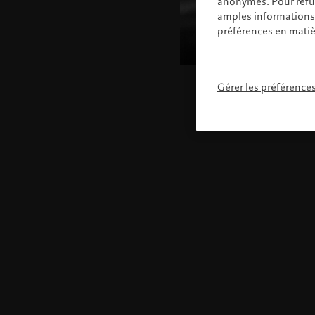
anonymes. Pour refuse
amples informations s
préférences en matiè
Gérer les préférence