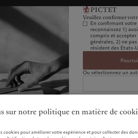
Veuillez confirmer votr
En confirmant votre 
reconnaissez 1) avo
compris et accepter
générales, 2) ne pas
résident des Etats-
Poursu
Ou sélectionnez un autr
us sur notre politique en matière de cook
es cookies pour améliorer votre expérience et pour collecter des don