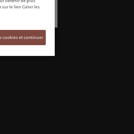
our obtenir de plus
sur le lien Gérer les
s cookies et continuer
Bienvenue chez Pictet
Vous semblez vous trouver dans ce pays:
United States. Souhaitez-vous modifier votre