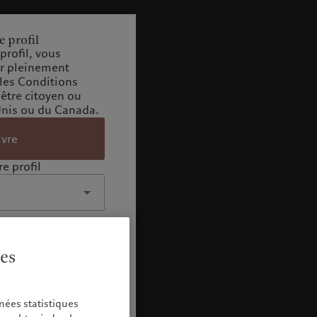
e profil
profil, vous
ir pleinement
 les Conditions
 être citoyen ou
Unis ou du Canada.
ivre
e profil
ies
nées statistiques