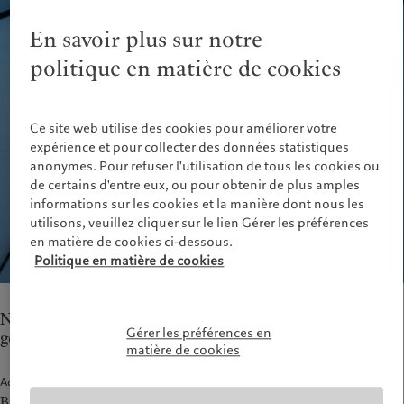
Alternative investments
Au-delà des marchés
France
Asset services
S’abonner à la newsletter
En savoir plus sur notre
Italia
|
Italy
politique en matière de cookies
Luxembourg (fr)
|
Luxembourg
Durabilité
(en)
|
Luxemburg (de)
Monaco (en)
|
Monaco (fr)
L’approche de Pictet
Switzerland
|
Suisse
|
Schweiz
|
Ce site web utilise des cookies pour améliorer votre
Rapport de durabilité
Svizzera
expérience et pour collecter des données statistiques
Plan d’action climatique
United Kingdom
anonymes. Pour refuser l'utilisation de tous les cookies ou
Principes d’investissement en
de certains d'entre eux, ou pour obtenir de plus amples
faveur du climat
informations sur les cookies et la manière dont nous les
Gouvernance de la durabilité
utilisons, veuillez cliquer sur le lien Gérer les préférences
Fondation du Groupe Pictet
en matière de cookies ci-dessous.
Politique en matière de cookies
Prix Pictet
Nos équipes à Stuttgart fournissent des services de
Gérer les préférences en
gestion de fortune.
matière de cookies
Adresse
Büro Stuttgart