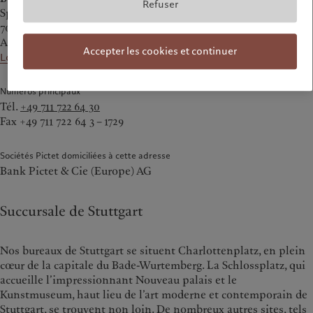
Refuser
Sporerstrasse 15
70173 Stuttgart
Allemagne
Accepter les cookies et continuer
Localiser sur la carte
Numéros principaux
Tél.
+49 711 722 64 30
Fax +49 711 722 64 3 – 1729
Sociétés Pictet domiciliées à cette adresse
Bank Pictet & Cie (Europe) AG
Succursale de Stuttgart
Nos bureaux de Stuttgart se situent Charlottenplatz, en plein
cœur de la capitale du Bade-Wurtemberg. La Schlossplatz, qui
accueille l’impressionnant Nouveau palais et le
Kunstmuseum, haut lieu de l’art moderne et contemporain de
Stuttgart, se trouvent non loin. De nombreux autres sites, tels