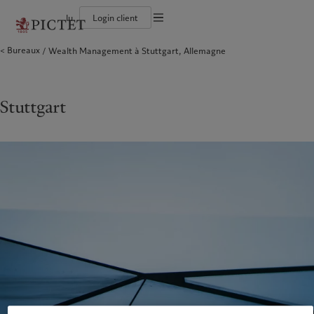
lu
Login client
Conditions d'utilisation
Bureaux
Wealth Management à Stuttgart, Allemagne
Le groupe Pictet
Particuliers et familles
Wealth management
Publications récentes
L’approche de Pictet
Documentation légale
Les associés du Groupe
Institutions et intermédiaires financiers
Asset management
Marchés
Rapport de durabilité
Solidité financière de Pictet
Investisseurs institutionnels
Alternative investments
Au-delà des marchés
Plan d’action climatique
Gestion des cookies
Diversité, équité et inclusion
Asset services
S’abonner à la newsletter
Principes d’investissement en faveur du climat
Collection Pictet
Gouvernance de la durabilité
Protection des données
Stuttgart
Amérique du Nord
Notre Groupe
Asie
Nos clients
Campus Pictet de Rochemont
Fondation du Groupe Pictet
Prix Pictet
Bahamas
Le groupe Pictet
China Offshore
Particuliers et familles
|
中国离岸
Canada (en)
Les associés du Groupe
|
Canada (fr)
Hong Kong SAR
Institutions et intermédiaires
|
香港特別行政區
|
financiers
香港特别行政区
United States
Solidité financière de Pictet
日本
Investisseurs institutionnels
Diversité, équité et inclusion
Singapore
|
新加坡
Collection Pictet
Taiwan
|
台灣
Campus Pictet de Rochemont
Europe
Moyen-Orient
Nos métiers
Commentaires et analyses
Belgique
Israel
Wealth management
Publications récentes
Deutschland
United Arab Emirates
Asset management
Marchés
Spain
|
España