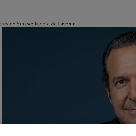
tifs en Suisse: la voie de l’avenir
ale
Gestion des cookies
Protection des données
Amérique du Nord
Asie
Bahamas
China Offshore
|
中国离岸
Nos métiers
Commentaires et
Canada (en)
|
Canada (fr)
Hong Kong SAR
|
香港特別行
政區
|
香港特别行政区
analyses
United States
Wealth management
日本
Publications récentes
Asset management
Singapore
|
新加坡
Marchés
Alternative investments
Taiwan
|
台灣
Au-delà des marchés
Asset services
S’abonner à la newsletter