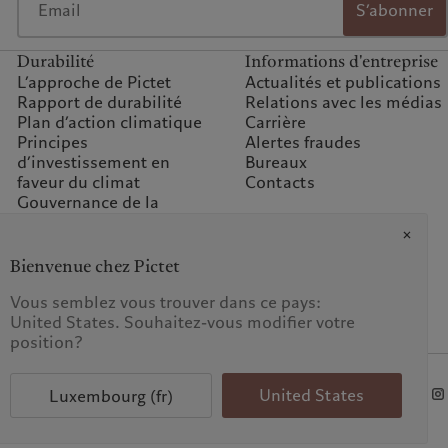
S’abonner
Durabilité
Informations d'entreprise
L’approche de Pictet
Actualités et publications
Rapport de durabilité
Relations avec les médias
Plan d’action climatique
Carrière
Principes
Alertes fraudes
d’investissement en
Bureaux
faveur du climat
Contacts
Gouvernance de la
durabilité
Engagements climatiques
pour nos activités
Bienvenue chez Pictet
Questions fréquentes
Fondation du groupe
Vous semblez vous trouver dans ce pays:
Pictet
United States. Souhaitez-vous modifier votre
Prix Pictet
position?
 données
United States
Luxembourg (fr)