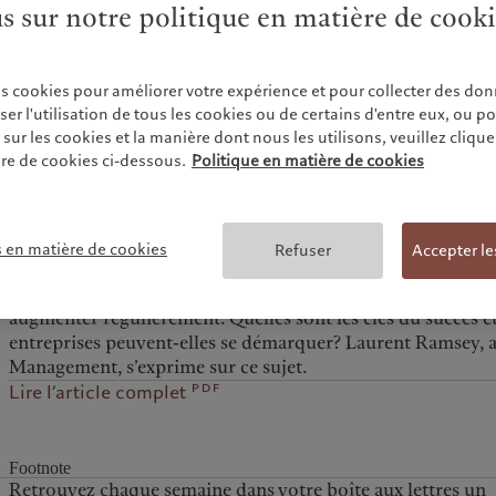
us sur notre politique en matière de cook
es cookies pour améliorer votre expérience et pour collecter des don
r l'utilisation de tous les cookies ou de certains d'entre eux, ou p
ur les cookies et la manière dont nous les utilisons, veuillez cliquer 
re de cookies ci-dessous.
Politique en matière de cookies
s en matière de cookies
Refuser
Accepter le
Les gestionnaires d’actifs, les fournisseurs de produits fina
fortune pour clients institutionnels voient la pression de l
augmenter régulièrement. Quelles sont les clés du succès 
entreprises peuvent-elles se démarquer? Laurent Ramsey, a
Management, s’exprime sur ce sujet.
pdf
Lire l’article complet
Footnote
Retrouvez chaque semaine dans votre boîte aux lettres un