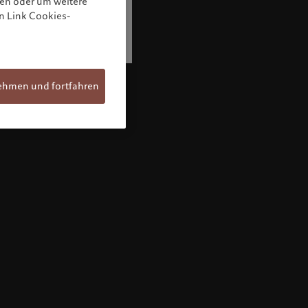
nen oder um weitere
n Link Cookies-
nd Zugang
ehmen und fortfahren
Willkommen bei Pictet
Sie befinden sich auf der folgenden
Länderseite: United States. Möchten Sie die