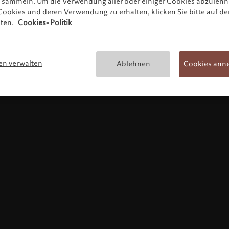
zu sammeln. Um die Verwendung aller oder einiger Cookies abzuleh
ookies und deren Verwendung zu erhalten, klicken Sie bitte auf de
lten.
Cookies- Politik
Haftungsausschluss u
en verwalten
Ablehnen
Cookies ann