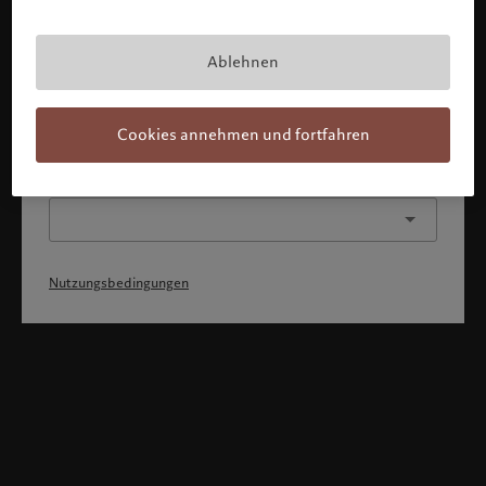
Mit Bestätigung meines Profils erkläre ich, 1) dass ich die
Nutzungsbedingungen zur Kenntnis genommen und
akzeptiert habe, 2) dass ich weder die
Staatsangehörigkeit von noch den Wohnsitz in den USA
Ablehnen
oder Kanada habe.
Weiter
Cookies annehmen und fortfahren
Oder wählen Sie ein anderes Profil
Nutzungsbedingungen
Willkommen bei Pictet
Sie befinden sich auf der folgenden Länderseite: United States.
Möchten Sie die Länderseite wechseln?
United States
Deutschland