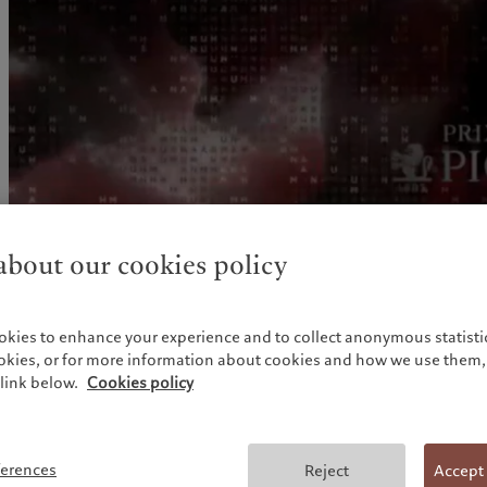
United Kingdom
bout our cookies policy
百达摄影奖隆重宣布12位入围第十届“人”主题奖项的摄影师名单
作为阿尔勒国际摄影节（Les Rencontres d’Arles）开幕周
Antique）举办的晚间放映会上，百达摄影奖执行总监伊莎贝
摄影师名单：
okies to enhance your experience and to collect anonymous statistic
ookies, or for more information about cookies and how we use them, 
Hoda Afshar（伊朗）
link below.
Cookies policy
Gera Artemova（乌克兰）
Ragnar Axelsson（冰岛）
Alessandro Cinque（意大利 / 秘鲁）
ferences
Siân Davey（英国）
Reject
Accept