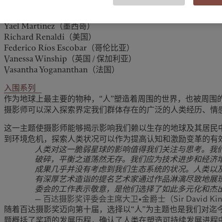
Gauri Gill（印度）
Michał Łuczak（波兰）
Yael Martínez（墨西哥）
Richard Renaldi（美国）
Federico Ríos Escobar（哥伦比亚）
Vanessa Winship（英国 / 保加利亚）
Vasantha Yogananthan（法国）
入围系列
作为地球上最主要的物种，“人”塑造着周围的世界，也被周围
摄影师可以深入探索界定我们群体存在的广泛的人类经历、情
这一主题使摄影师能够揭示影响我们赖以生存的地球及其居民
到环境危机，探索人类状况可以作为提高认知和激励变革的有
人类对这一脆弱星球的影响值得我们关注与思考。我
破碎，平衡之道荡然无存。我们应为技术进步和经济
成果几乎并没有考虑到我们生态系统的状况。人类以
有深厚艺术造诣的提名艺术家通过作品淋漓尽致地展
委会的工作表示敬意，是他们选择了如此多元化和杰
— 百达摄影奖评委会主席大卫•金爵士（Sir David Ki
随着百达摄影奖迈向第十届，选择以“人”为主题也是我们对迄
题概括了奖项的发展历程，确认了人类在塑造可持续发展进程