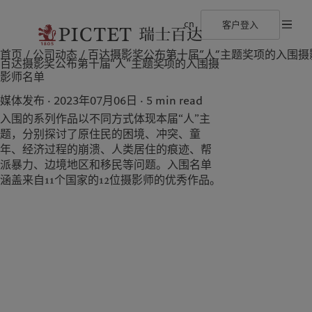
cn
客户登入
首页
公司动态
百达摄影奖公布第十届“人”主题奖项的入围摄
©2026 瑞士百达集团
使用条款
法律文件及备注
Cookies 政策
隐私声
百达摄影奖公布第十届“人”主题奖项的入围摄
瑞士百达集团
金融中介
最新见解
负责任的愿景
影师名单
瑞士百达集团合伙人
机构投资者
市场洞察
环保管理
企业评级
市场深度解读
负责任投资
媒体发布 · 2023年07月06日
5
min read
奖项
负责任雇主
入围的系列作品以不同方式体现本届“人”主
加入我们
基金会
多元、平等和包容
题，分别探讨了原住民的困境、冲突、童
关于我们
服务对象
瑞士百达罗夏蒙园区
年、经济过程的崩溃、人类居住的痕迹、帮
派暴力、边境地区和移民等问题。入围名单
瑞士百达集团
金融中介
涵盖来自11个国家的12位摄影师的优秀作品。
瑞士百达集团合伙人
机构投资者
企业评级
奖项
加入我们
多元、平等和包容
瑞士百达罗夏蒙园区