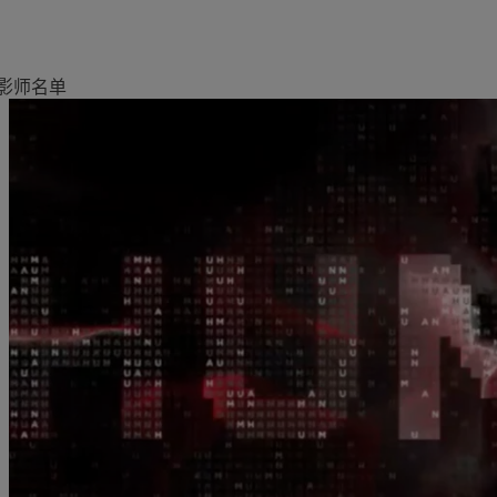
影师名单
明
欧洲
亚洲
Belgique
China Offshore
|
中国离岸
洞察见解
责任担当
Deutschland
Hong Kong SAR
|
香港特別行
政區
|
香港特别行政区
Spain
|
España
最新见解
负责任的愿景
日本
France
市场洞察
环保管理
Taiwan
|
台灣
Italia
|
Italy
市场深度解读
负责任投资
Singapore
|
新加坡
Luxembourg (fr)
|
负责任雇主
Luxembourg (en)
|
Luxemburg (de)
基金会
Monaco (en)
|
Monaco (fr)
Switzerland
|
Suisse
|
Schweiz
|
Svizzera