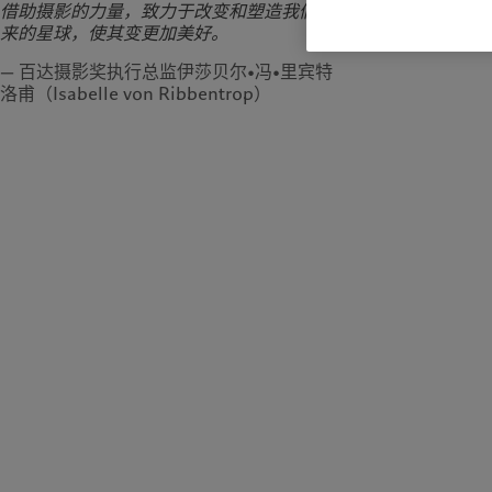
借助摄影的力量，致力于改变和塑造我们未
来的星球，使其变更加美好。
— 百达摄影奖执行总监伊莎贝尔•冯•里宾特
洛甫（Isabelle von Ribbentrop）