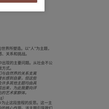
的世界所塑造。以“人”为主题，
感、关系和挑战。
中出现的主要问题。从社会不公
效方式。
们与自然界的关系支离
增长感到自豪，但这些
及许多其他主题均由具
现出来，为此我要向评
出的艺术家群体。
ng）
今为止这段旅程的反思。这一主
中的核心作用。该主题引导我们