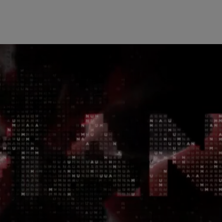
美洲
中东
Bahamas
Israel
Canada (en)
|
Canada (fr)
United Arab Emirates
United States