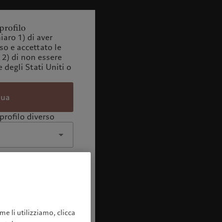
profilo
iaro 1) di aver
o e accettato le
 2) di non essere
 degli Stati Uniti o
nua
profilo diverso
me li utilizziamo, clicca