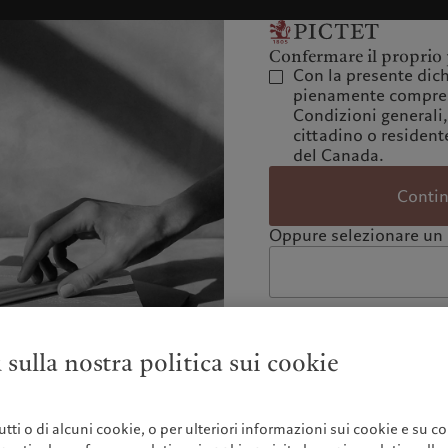
Confermare il proprio 
Con la presente dich
pienamente compres
Condizioni generali,
cittadino o residente
del Canada.
Conti
Oppure selezionare un 
 sulla nostra politica sui cookie
 tutti o di alcuni cookie, o per ulteriori informazioni sui cookie e su co