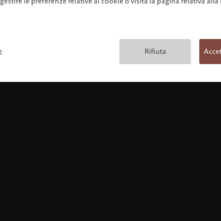
 gestire le preferenze relative ai cookie o visita la pagina relativa alla
Condizioni generali
e
Rifiuta
Accet