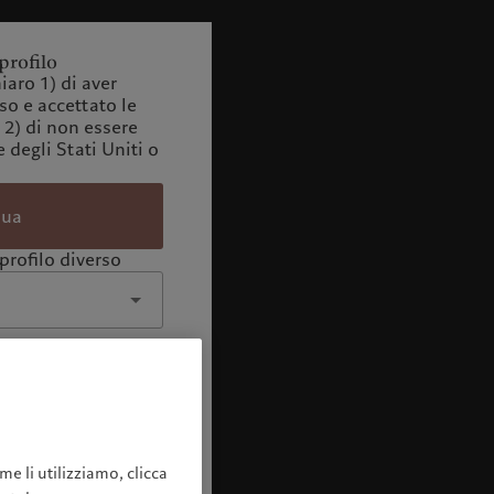
profilo
iaro 1) di aver
o e accettato le
 2) di non essere
 degli Stati Uniti o
nua
profilo diverso
me li utilizziamo, clicca