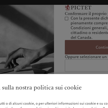
Confermare il proprio 
Con la presente dich
pienamente compres
Condizioni generali,
cittadino o residente
del Canada.
Conti
Oppure selezionare un 
 sulla nostra politica sui cookie
 tutti o di alcuni cookie, o per ulteriori informazioni sui cookie e su co