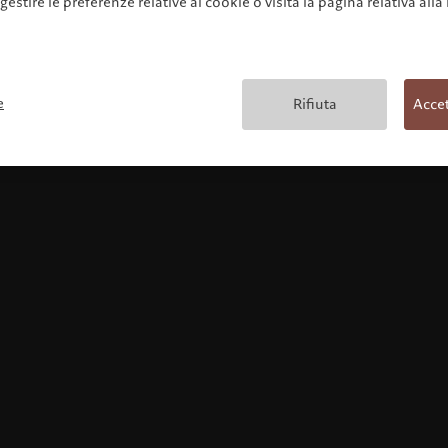
 gestire le preferenze relative ai cookie o visita la pagina relativa alla
Condizioni generali
e
Rifiuta
Accet