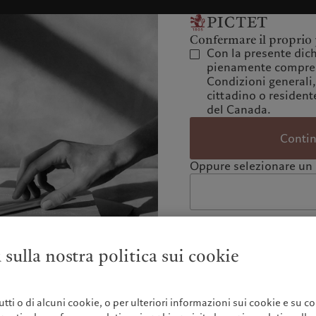
Confermare il proprio 
Con la presente dich
pienamente compres
Condizioni generali,
cittadino o residente
del Canada.
Conti
Oppure selezionare un 
 sulla nostra politica sui cookie
 tutti o di alcuni cookie, o per ulteriori informazioni sui cookie e su co