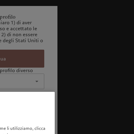
profilo
iaro 1) di aver
o e accettato le
 2) di non essere
 degli Stati Uniti o
nua
profilo diverso
me li utilizziamo, clicca