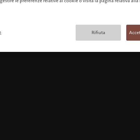
 gestire le preferenze relative ai cookie o visita la pagina relativa alla
Condizioni generali
e
Rifiuta
Accet