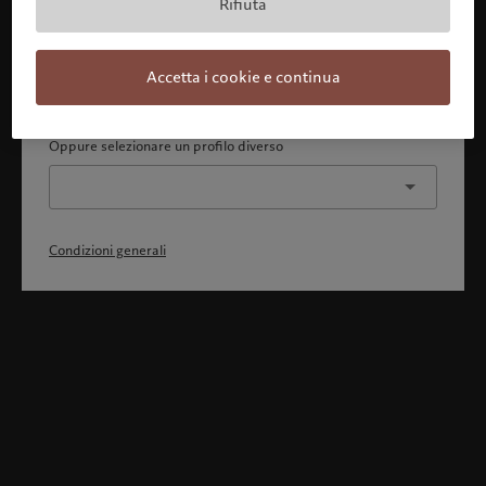
Rifiuta
Con la presente dichiaro 1) di aver pienamente compreso
e accettato le Condizioni generali, 2) di non essere
cittadino o residente degli Stati Uniti o del Canada.
Accetta i cookie e continua
Continua
Oppure selezionare un profilo diverso
Condizioni generali
Benvenuto in Pictet
Ci sembra che lei sia in: United States. Vuole modificare la sua
ubicazione?
United States
Svizzera