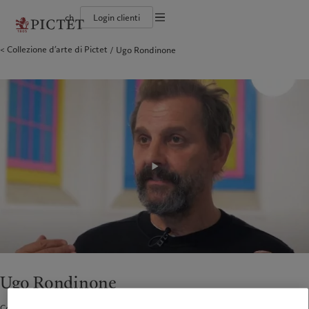
ch
Login clienti
Informazioni legali
Collezione d’arte di Pictet
Ugo Rondinone
Il gruppo Pictet
Persone e famiglie
Wealth management
Ultimi approfondimenti
L'approccio di Pictet
Documentazione legale
Gruppo Pictet Partner
Istituzioni e intermediari finanziari
Asset management
Mercati
Rapporto sulla sostenibilità del Gruppo
Rating creditizi
Investitori istituzionali
Investimenti alternativi
Al di là dei mercati
Climate Action Plan
Impostazione dei cookie
Diversità, parità e inclusione
Asset services
Iscriviti alla newsletter
Princìpi d’investimento sul clima
Lavorare a Pictet
Governance della sostenibilità
Informativa sulla privacy
America del Nord
Chi siamo
Asia
Chi serviamo
Collection Pictet
Pictet Group Foundation
Campus Pictet de Rochemont
Prix Pictet
Bahamas
Il gruppo Pictet
China Offshore
Persone e famiglie
|
中国离岸
Canada (en)
Gruppo Pictet Partner
|
Canada (fr)
Hong Kong SAR
Istituzioni e intermediari
|
香港特別行政區
|
finanziari
香港特别行政区
United States
Rating creditizi
日本
Investitori istituzionali
Diversità, parità e inclusione
Singapore
|
新加坡
Lavorare a Pictet
Taiwan
|
台灣
Collection Pictet
Campus Pictet de Rochemont
Europa
Medio Oriente
Cosa facciamo
Insights
Belgique
Israel
Ugo Rondinone
Deutschland
United Arab Emirates
Wealth management
Ultimi approfondimenti
Collezione Pictet
Spain
|
España
2
min di lettura