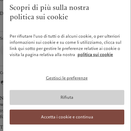
Asset management
Mercati
Scopri di più sulla nostra
France
Investimenti alternativi
Al di là dei mercati
Day and Night
Italia
|
Italy
politica sui cookie
Asset services
Iscriviti alla newsletter
Luxembourg (fr)
|
Luxembourg
(en)
|
Luxemburg (de)
Sostenibilità
Monaco (en)
|
Monaco (fr)
Per rifiutare l'uso di tutti o di alcuni cookie, o per ulteriori
Scritto da
Switzerland
|
Suisse
|
Schweiz
|
informazioni sui cookie e su come li utilizziamo, clicca sul
L'approccio di Pictet
Svizzera
link qui sotto per gestire le preferenze relative ai cookie o
Collection Pictet
Rapporto sulla sostenibilità del
United Kingdom
visita la pagina relativa alla nostra
politica sui cookie
Gruppo
Climate Action Plan
Princìpi d’investimento sul clima
Condividere
Governance della sostenibilità
Gestisci le preferenze
Pictet Group Foundation
Prix Pictet
Rifiuta
Now a New York resident for over ten years, Ugo Rondinone
was born in Brunnen, in the canton of Schwyz, in 1964. From
1986 to 1990 he studied fine arts in Vienna at the Hochschule
für Angewandte Kunst.
Accetta i cookie e continua
The artist then regularly made appearances in the guise of a