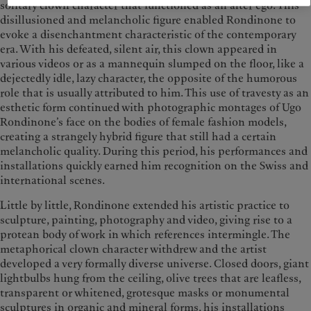
solitary clown character that functioned as an alter ego. This
disillusioned and melancholic figure enabled Rondinone to
evoke a disenchantment characteristic of the contemporary
era. With his defeated, silent air, this clown appeared in
various videos or as a mannequin slumped on the floor, like a
dejectedly idle, lazy character, the opposite of the humorous
role that is usually attributed to him. This use of travesty as an
esthetic form continued with photographic montages of Ugo
Rondinone’s face on the bodies of female fashion models,
creating a strangely hybrid figure that still had a certain
melancholic quality. During this period, his performances and
installations quickly earned him recognition on the Swiss and
international scenes.
Little by little, Rondinone extended his artistic practice to
sculpture, painting, photography and video, giving rise to a
protean body of work in which references intermingle. The
metaphorical clown character withdrew and the artist
developed a very formally diverse universe. Closed doors, giant
lightbulbs hung from the ceiling, olive trees that are leafless,
transparent or whitened, grotesque masks or monumental
sculptures in organic and mineral forms, his installations