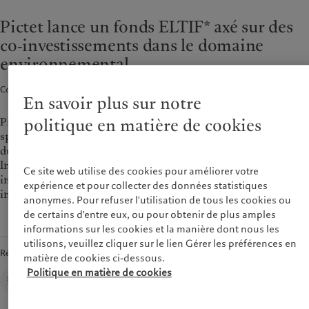
Rapport de durabilité
Bureaux
France
Pictet lance un fonds ELTIF* axé sur des
Plan d’action climatique
Actualités et publications
Italia
|
Italy
co‑investissements dans le domaine
Principes d’investissement
Relations avec les médias
Luxembourg (fr)
climatique
|
Luxembourg
environnemental
(en)
|
Luxemburg (de)
Gouvernance de la durabilité
Monaco (en)
|
Monaco (fr)
Fondation du Groupe
Communiqués de presse · 22 avr. 2024
3
min de lecture
Switzerland
|
Suisse
|
Schweiz
|
En savoir plus sur notre
Prix Pictet
Svizzera
Pictet Alternative Advisors (PAA), société du groupe Pictet
politique en matière de cookies
United Kingdom
spécialisée dans la gestion alternative, annonce le lancement
du fonds Pictet Private Assets SICAV – Environment Co-
Investment Fund I ELTIF («le fonds»), qui facilite l’accès à des
Ce site web utilise des cookies pour améliorer votre
investissements dans des technologies environnementales
expérience et pour collecter des données statistiques
innovantes sur les marchés privés.
anonymes. Pour refuser l'utilisation de tous les cookies ou
de certains d'entre eux, ou pour obtenir de plus amples
informations sur les cookies et la manière dont nous les
utilisons, veuillez cliquer sur le lien Gérer les préférences en
Rédigé par
matière de cookies ci-dessous.
Politique en matière de cookies
Corporate Communications,
Pictet Group