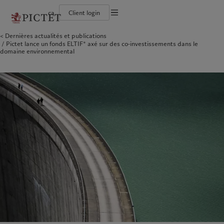
ca
Client login
Conditions d'utilisation
Dernières actualités et publications
Le groupe Pictet
Investisseurs institutionnels
L’approche de Pictet
Contacts
Pictet lance un fonds ELTIF* axé sur des co‑investissements dans le
Documentation légale
Notre histoire
Particuliers et familles
Rapport de durabilité
Bureaux
domaine environnemental
Nos notations d'entreprise
Plan d’action climatique
Actualités et publications
Gestion des cookies
Les associés du Groupe
Principes d’investissement climatique
Relations avec les médias
Rétrospective annuelle
Gouvernance de la durabilité
Protection des données
Amérique du Nord
Notre Groupe
Asie
Nos clients
Campus Pictet de Rochemont
Fondation du Groupe
Carrières
Prix Pictet
Bahamas
Le groupe Pictet
China Offshore
Investisseurs institutionnels
|
中国离岸
Canada (en)
Notre histoire
|
Canada (fr)
Hong Kong SAR
Particuliers et familles
|
香港特別行政區
|
香港特别行政区
United States
Nos notations d'entreprise
日本
Les associés du Groupe
Singapore
|
新加坡
Rétrospective annuelle
Taiwan
|
台灣
Campus Pictet de Rochemont
Carrières
Europe
Moyen-Orient
Durabilité
Informations d'entreprise
Belgique
Israel
Deutschland
United Arab Emirates
L’approche de Pictet
Contacts
Spain
|
España