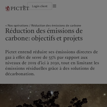
lu
Login client
Conditions d'utilisation
Le groupe Pictet
Particuliers et familles
Wealth management
Publications récentes
L’approche de Pictet
Documentation légale
Les associés du Groupe
Institutions et intermédiaires financiers
Asset management
Marchés
Rapport de durabilité
Nos opérations
Réduction des émissions de carbone
Solidité financière de Pictet
Investisseurs institutionnels
Alternative investments
Au-delà des marchés
Plan d’action climatique
Gestion des cookies
Réduction des émissions de
Diversité, équité et inclusion
Asset services
S’abonner à la newsletter
Principes d’investissement en faveur du climat
Collection Pictet
Gouvernance de la durabilité
Protection des données
Amérique du Nord
Notre Groupe
carbone: objectifs et projets
Asie
Nos clients
Campus Pictet de Rochemont
Fondation du Groupe Pictet
Prix Pictet
Bahamas
Le groupe Pictet
China Offshore
Particuliers et familles
|
中国离岸
Pictet entend réduire ses émissions directes de
Canada (en)
Les associés du Groupe
|
Canada (fr)
Hong Kong SAR
Institutions et intermédiaires
|
香港特別行政區
|
香港特别行政区
financiers
gaz à effet de serre de 55% par rapport aux
United States
Solidité financière de Pictet
日本
Investisseurs institutionnels
niveaux de 2019 d’ici à 2030, tout en limitant les
Diversité, équité et inclusion
Singapore
|
新加坡
émissions résiduelles grâce à des solutions de
Collection Pictet
décarbonation.
Taiwan
|
台灣
Campus Pictet de Rochemont
Europe
Moyen-Orient
Nos métiers
Commentaires et analyses
Belgique
Israel
Wealth management
Publications récentes
Deutschland
United Arab Emirates
Asset management
Marchés
Spain
|
España