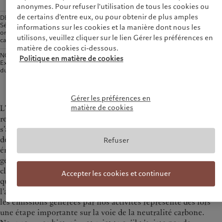
anonymes. Pour refuser l'utilisation de tous les cookies ou
de certains d'entre eux, ou pour obtenir de plus amples
DE POINTE
Reforestation
Séquestrati
Boisement
informations sur les cookies et la manière dont nous les
on du
Rétablissement des
utilisons, veuillez cliquer sur le lien Gérer les préférences en
carbone
écosystèmes côtiers
matière de cookies ci-dessous.
NOVATEURS
Cultures bioénergétiques
Politique en matière de cookies
Extraction
Captage atmosphérique
du carbone
direct
Charbon végétal
Gérer les préférences en
matière de cookies
L’engagement d’éliminer les émissions directes résiduelles
revêt une importance cruciale. Les projets soutenus
s’appuient sur les écosystèmes ou les technologies pour
déployer des solutions de captage durable ou d’extraction des
Refuser
émissions. Les établissements financiers compensent
généralement leurs émissions en finançant des projets
classiques de réduction ou de prévention des émissions, sans
Accepter les cookies et continuer
qu’une diminution de la concentration globale de CO2 dans
l’atmosphère ne soit pour autant observable. Réduire à zéro
les émissions générées par nos activités représente dès lors
une étape importante sur la voie de la neutralité carbone.