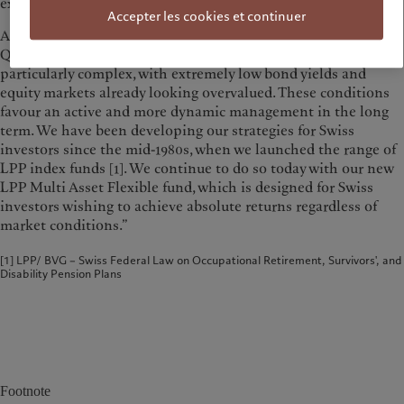
expertise of an international multi-asset team of 17 people.
Accepter les cookies et continuer
According to Olivier Ginguené, Head of Multi-Asset and
Quantitative Investment, “the current market environment is
particularly complex, with extremely low bond yields and
equity markets already looking overvalued. These conditions
favour an active and more dynamic management in the long
term. We have been developing our strategies for Swiss
investors since the mid-1980s, when we launched the range of
LPP index funds [1]. We continue to do so today with our new
LPP Multi Asset Flexible fund, which is designed for Swiss
investors wishing to achieve absolute returns regardless of
market conditions.”
[1] LPP/ BVG – Swiss Federal Law on Occupational Retirement, Survivors', and
Disability Pension Plans
Footnote