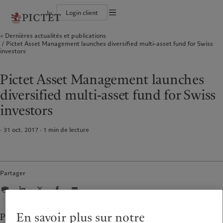
lu
Login client
Conditions d'utilisation
Dernières actualités et publications
Le groupe Pictet
Particuliers et familles
Wealth management
Publications récentes
L’approche de Pictet
Pictet Asset Management launches diversified multi-asset fund for Swiss
Documentation légale
Les associés du Groupe
Institutions et intermédiaires financiers
Asset management
Marchés
Rapport de durabilité
investors
Solidité financière de Pictet
Investisseurs institutionnels
Alternative investments
Au-delà des marchés
Plan d’action climatique
Gestion des cookies
Diversité, équité et inclusion
Asset services
S’abonner à la newsletter
Principes d’investissement en faveur du climat
Collection Pictet
Gouvernance de la durabilité
Protection des données
Pictet Asset Management launches
Amérique du Nord
Notre Groupe
Asie
Nos clients
Campus Pictet de Rochemont
Fondation du Groupe Pictet
Prix Pictet
diversified multi-asset fund for Swiss
Bahamas
Le groupe Pictet
China Offshore
Particuliers et familles
|
中国离岸
investors
Canada (en)
Les associés du Groupe
|
Canada (fr)
Hong Kong SAR
Institutions et intermédiaires
|
香港特別行政區
|
financiers
香港特别行政区
United States
Solidité financière de Pictet
日本
Investisseurs institutionnels
· 31 oct. 2017
1
min de lecture
Diversité, équité et inclusion
Singapore
|
新加坡
Collection Pictet
Taiwan
|
台灣
Campus Pictet de Rochemont
Partager
Europe
Moyen-Orient
Nos métiers
Commentaires et analyses
Belgique
Israel
Wealth management
Publications récentes
Deutschland
United Arab Emirates
En savoir plus sur notre
Asset management
Marchés
Pictet Asset Management (Pictet AM) announces that
Spain
|
España