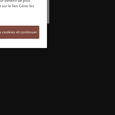
our obtenir de plus
sur le lien Gérer les
s cookies et continuer
Bienvenue chez Pictet
Vous semblez vous trouver dans ce pays:
United States. Souhaitez-vous modifier votre