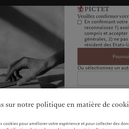
Veuillez confirmer votr
En confirmant votre 
reconnaissez 1) avo
compris et accepter
générales, 2) ne pas
résident des Etats-
Poursu
Ou sélectionnez un autr
us sur notre politique en matière de cook
es cookies pour améliorer votre expérience et pour collecter des don