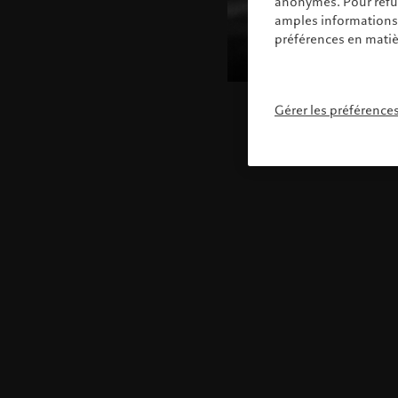
anonymes. Pour refuse
amples informations s
préférences en matiè
Gérer les préférence