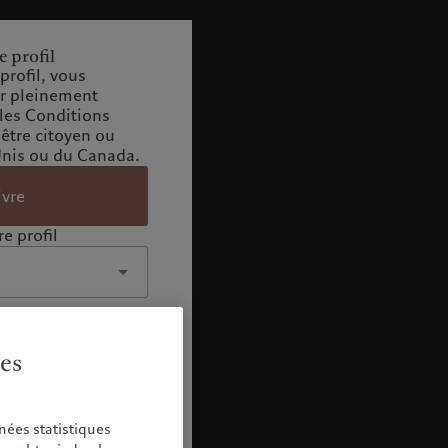
e profil
profil, vous
ir pleinement
 les Conditions
 être citoyen ou
Unis ou du Canada.
ivre
e profil
ies
nées statistiques