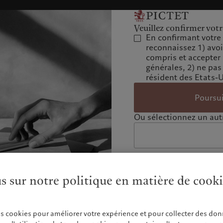
Veuillez confirmer votr
En confirmant votre 
reconnaissez 1) avo
compris et accepter
générales, 2) ne pas
résident des Etats-
Poursu
Ou sélectionnez un autr
us sur notre politique en matière de cook
es cookies pour améliorer votre expérience et pour collecter des don