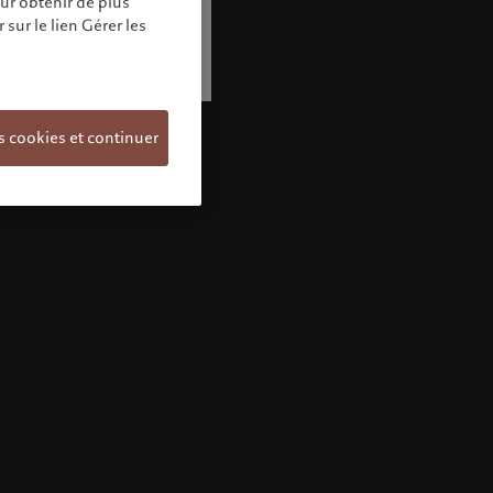
our obtenir de plus
sur le lien Gérer les
s cookies et continuer
Bienvenue chez Pictet
Vous semblez vous trouver dans ce pays:
United States. Souhaitez-vous modifier votre