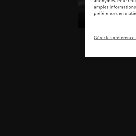
anonymes. Pour refuse
amples informations s
préférences en matiè
Gérer les préférence