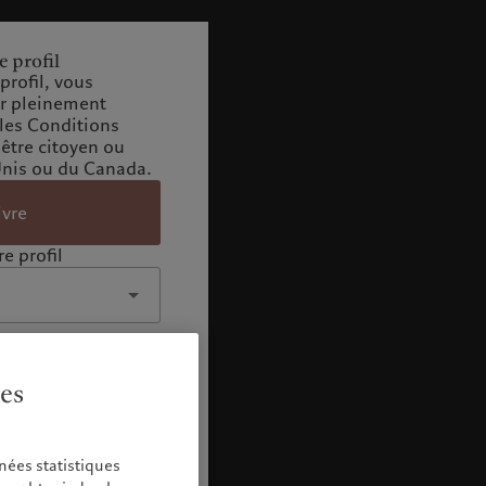
e profil
profil, vous
ir pleinement
 les Conditions
 être citoyen ou
Unis ou du Canada.
ivre
e profil
ies
nées statistiques