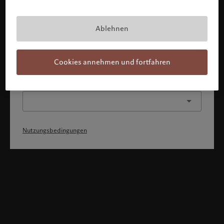
Mit Bestätigung meines Profils erkläre ich, 1) dass ich die
Nutzungsbedingungen zur Kenntnis genommen und
akzeptiert habe, 2) dass ich weder die
Staatsangehörigkeit von noch den Wohnsitz in den USA
Ablehnen
oder Kanada habe.
Weiter
Cookies annehmen und fortfahren
Oder wählen Sie ein anderes Profil
Nutzungsbedingungen
Willkommen bei Pictet
Sie befinden sich auf der folgenden Länderseite: United States.
Möchten Sie die Länderseite wechseln?
United States
Deutschland